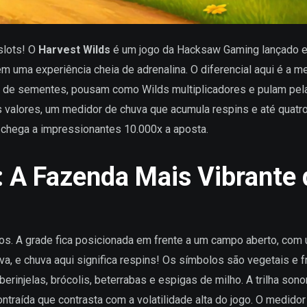
slots! O
Harvest Wilds
é um jogo da Hacksaw Gaming lançado 
em uma experiência cheia de adrenalina. O diferencial aqui é a m
m de sementes, pousam como Wilds multiplicadores e pulam pel
 valores, um medidor de chuva que acumula respins e até quatr
o chega a impressionantes 10.000x a aposta.
 A Fazenda Mais Vibrante 
hos. A grade fica posicionada em frente a um campo aberto, com
a, e chuva aqui significa respins! Os símbolos são vegetais e f
injelas, brócolis, beterrabas e espigas de milho. A trilha sono
raída que contrasta com a volatilidade alta do jogo. O medidor