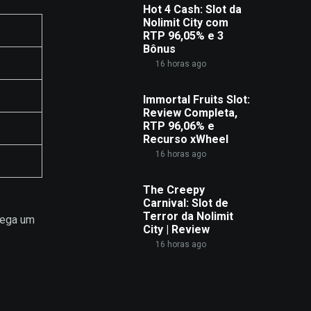
Hot 4 Cash: Slot da
Nolimit City com
RTP 96,05% e 3
Bônus
16 horas ago
Immortal Fruits Slot:
Review Completa,
RTP 96,06% e
Recurso xWheel
16 horas ago
The Creepy
Carnival: Slot de
Terror da Nolimit
rega um
City | Review
16 horas ago