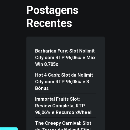
Postagens
Recentes
Barbarian Fury: Slot Nolimit
City com RTP 96,06% e Max
Win 8.785x
Hot 4 Cash: Slot da Nolimit
City com RTP 96,05% e 3
Bônus
Immortal Fruits Slot:
Review Completa, RTP
96,06% e Recurso xWheel
The Creepy Carnival: Slot
de Terror da Nolimit City |