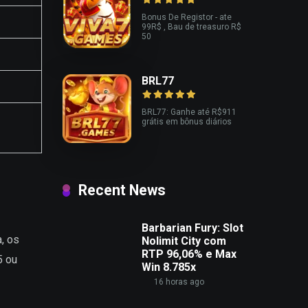
Bonus De Registor - ate
99R$ , Bau de treasuro R$
50
BRL77
BRL77: Ganhe até R$911
grátis em bônus diários
Recent News
Barbarian Fury: Slot
, os
Nolimit City com
RTP 96,06% e Max
5 ou
Win 8.785x
16 horas ago