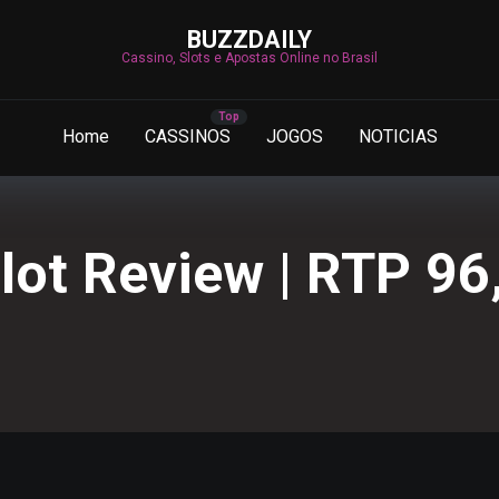
BUZZDAILY
Cassino, Slots e Apostas Online no Brasil
Home
CASSINOS
JOGOS
NOTICIAS
lot Review | RTP 9