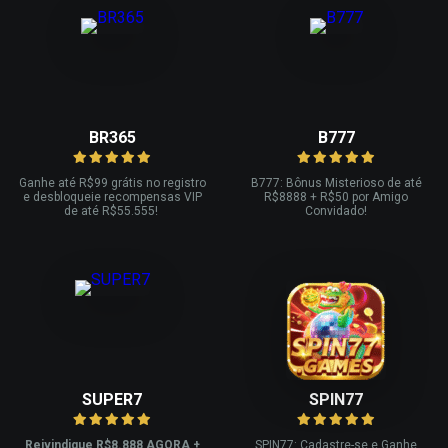
BR365
B777
Ganhe até R
$99 grátis no registro
B777: Bônus Misterioso de até
e desbloqueie recompensas VIP
R
$8888 + R$
50 por Amigo
de até R$
55.555!
Convidado!
SUPER7
SPIN77
Reivindique R$8.888 AGORA +
SPIN77: Cadastre-se e Ganhe