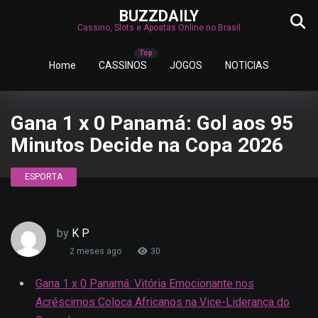
BUZZDAILY
Cassino, Slots e Apostas Online no Brasil
Home
CASSINOS
JOGOS
NOTICIAS
Gana 1 x 0 Panamá: Gol aos 95
Minutos Decide na Copa 2026
ESPORTA
by
K P
2 meses ago
30
Gana 1 x 0 Panamá: Vitória Emocionante nos
Acréscimos Coloca Africanos na Vice-Liderança do