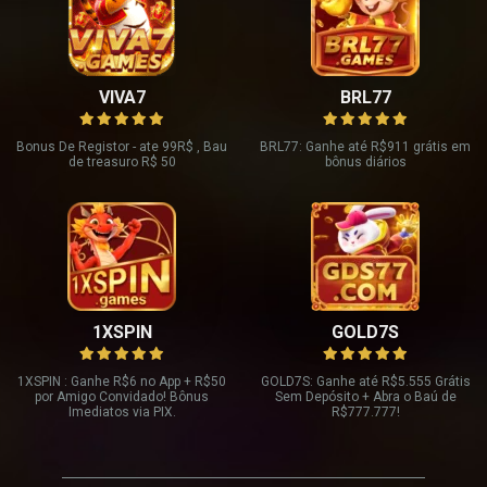
VIVA7
BRL77
Bonus De Registor - ate 99R$ , Bau
BRL77: Ganhe até R$911 grátis em
de treasuro R$ 50
bônus diários
1XSPIN
GOLD7S
1XSPIN : Ganhe R
$6 no App + R$
50
GOLD7S: Ganhe até R
$5.555 Grátis
por Amigo Convidado! Bônus
Sem Depósito + Abra o Baú de
Imediatos via PIX.
R$
777.777!