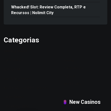
Whacked! Slot: Review Completa, RTP e
Recursos | Nolimit City
Categorias
Betting News
CASSINOS
Home
CASSINOS
ESPORTA
JOGOS
Gambling News
NOTICIAS
NOTÍCIAS SOBRE JOGOS
Slots News
New Casinos
Uncategorized