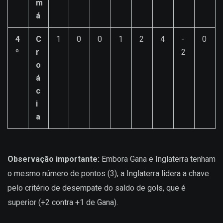
m
á
4
C
1
0
0
1
2
4
-
0
º
r
2
o
á
c
i
a
Observação importante:
Embora Gana e Inglaterra tenham
o mesmo número de pontos (3), a Inglaterra lidera a chave
pelo critério de desempate do saldo de gols, que é
superior (+2 contra +1 de Gana).