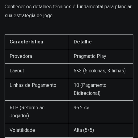
Conhecer os detalhes técnicos é fundamental para planejar
sua estratégia de jogo.
Característica
Detalhe
Provedora
Pragmatic Play
Layout
5×3 (5 colunas, 3 linhas)
Linhas de Pagamento
10 (Pagamento
Bidirecional)
RTP (Retorno ao
96.27%
Jogador)
Volatilidade
Alta (5/5)