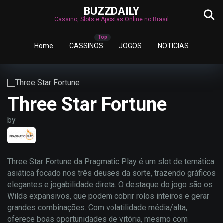
BUZZDAILY
Cassino, Slots e Apostas Online no Brasil
Home
CASSINOS
JOGOS
NOTICIAS
Three Star Fortune
by
Three Star Fortune da Pragmatic Play é um slot de temática
asiática focado nos três deuses da sorte, trazendo gráficos
elegantes e jogabilidade direta. O destaque do jogo são os
Wilds expansivos, que podem cobrir rolos inteiros e gerar
grandes combinações. Com volatilidade média/alta,
oferece boas oportunidades de vitória, mesmo com