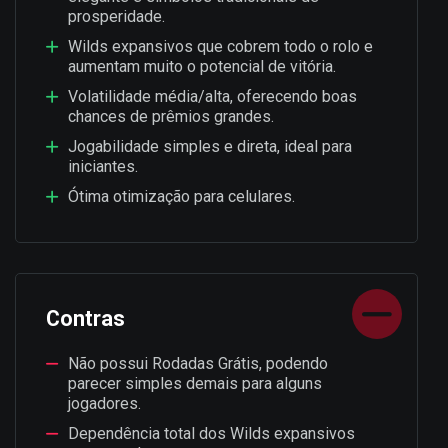
prosperidade.
Wilds expansivos que cobrem todo o rolo e
aumentam muito o potencial de vitória.
Volatilidade média/alta, oferecendo boas
chances de prêmios grandes.
Jogabilidade simples e direta, ideal para
iniciantes.
Ótima otimização para celulares.
Contras
Não possui Rodadas Grátis, podendo
parecer simples demais para alguns
jogadores.
Dependência total dos Wilds expansivos