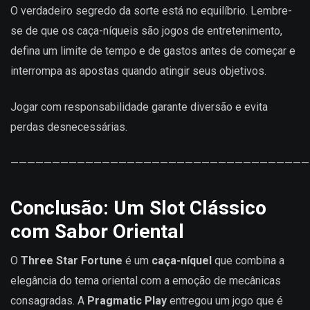
O verdadeiro segredo da sorte está no equilíbrio. Lembre-
se de que os caça-níqueis são jogos de entretenimento,
defina um limite de tempo e de gastos antes de começar e
interrompa as apostas quando atingir seus objetivos.
Jogar com responsabilidade garante diversão e evita
perdas desnecessárias.
————————————————————————————————————
Conclusão: Um Slot Clássico
com Sabor Oriental
O
Three Star Fortune
é um
caça-níquel
que combina a
elegância do tema oriental com a emoção de mecânicas
consagradas. A
Pragmatic Play
entregou um jogo que é