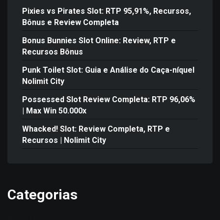
Pixies vs Pirates Slot: RTP 95,91%, Recursos,
Bônus e Review Completa
Bonus Bunnies Slot Online: Review, RTP e
Recursos Bônus
Punk Toilet Slot: Guia e Análise do Caça-níquel
Nolimit City
Possessed Slot Review Completa: RTP 96,06%
| Max Win 50.000x
Whacked! Slot: Review Completa, RTP e
Recursos | Nolimit City
Categorias
Betting News