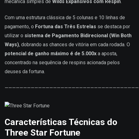
mecânica simples de
Wilds Expansivos com Respin
.
Com uma estrutura clássica de 5 colunas e 10 linhas de
pagamento, o
Fortuna das Três Estrelas
se destaca por
utilizar o
sistema de Pagamento Bidirecional (Win Both
Ways)
, dobrando as chances de vitória em cada rodada. O
potencial de ganho máximo é de 5.000x
a aposta,
concentrado na sequência de respins acionada pelos
deuses da fortuna.
————————————————————————————————————
Características Técnicas do
Three Star Fortune