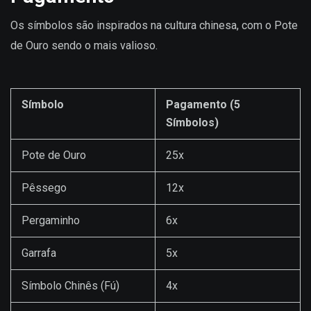
Os símbolos são inspirados na cultura chinesa, com o Pote
de Ouro sendo o mais valioso.
Símbolo
Pagamento (5
Símbolos)
Pote de Ouro
25x
Pêssego
12x
Pergaminho
6x
Garrafa
5x
Símbolo Chinês (Fú)
4x