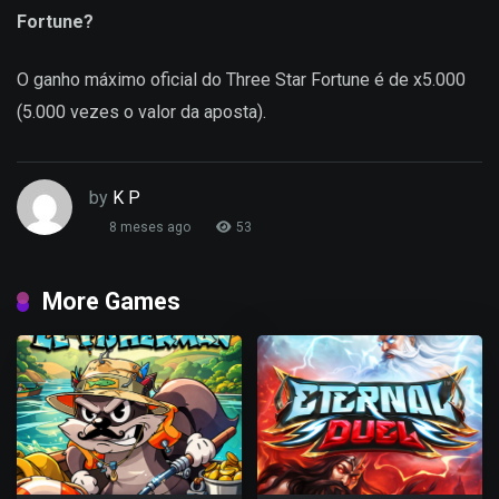
Fortune?
O ganho máximo oficial do Three Star Fortune é de x5.000
(5.000 vezes o valor da aposta).
by
K P
8 meses ago
53
More Games