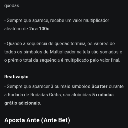
quedas.
• Sempre que aparece, recebe um valor multiplicador
aleatório de
2x a 100x
.
• Quando a sequência de quedas termina, os valores de
todos os símbolos de Multiplicador na tela são somados e
o prêmio total da sequência é multiplicado pelo valor final.
Reativação:
• Sempre que aparecer 3 ou mais símbolos
Scatter
durante
a Rodada de Rodadas Grátis, são atribuídas
5 rodadas
grátis adicionais
.
Aposta Ante (Ante Bet)