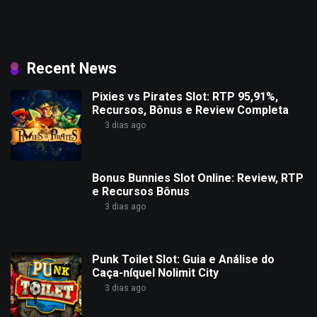
Recent News
Pixies vs Pirates Slot: RTP 95,91%,
Recursos, Bônus e Review Completa
3 dias ago
Bonus Bunnies Slot Online: Review, RTP
e Recursos Bônus
3 dias ago
Punk Toilet Slot: Guia e Análise do
Caça-níquel Nolimit City
3 dias ago