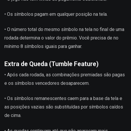
• Os símbolos pagam em qualquer posição na tela.
• O número total do mesmo símbolo na tela no final de uma
rodada determina o valor do prêmio. Você precisa de no
mínimo 8 símbolos iguais para ganhar.
Extra de Queda (Tumble Feature)
• Após cada rodada, as combinações premiadas são pagas
e os símbolos vencedores desaparecem.
• Os símbolos remanescentes caem para a base da tela e
as posições vazias são substituídas por símbolos caídos
de cima.
• As quedas continuam até que não apareçam mais