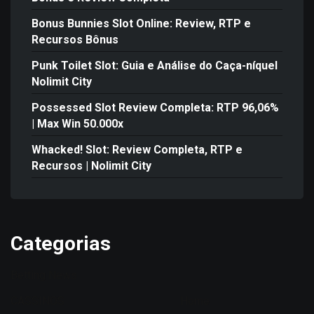
Bonus Bunnies Slot Online: Review, RTP e
Recursos Bônus
Punk Toilet Slot: Guia e Análise do Caça-níquel
Nolimit City
Possessed Slot Review Completa: RTP 96,06%
| Max Win 50.000x
Whacked! Slot: Review Completa, RTP e
Recursos | Nolimit City
Categorias
Betting News
CASSINOS
Home