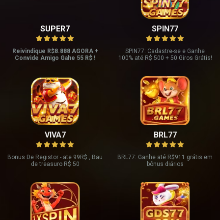
SUPER7
SPIN77
Reivindique R$8.888 AGORA +
SPIN77: Cadastre-se e Ganhe
Convide Amigo Gahe 55 R$ !
100% até R$ 500 + 50 Giros Grátis!
VIVA7
BRL77
Bonus De Registor - ate 99R$ , Bau
BRL77: Ganhe até R$911 grátis em
de treasuro R$ 50
bônus diários