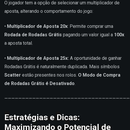
O jogador tem a opção de selecionar um multiplicador de
aposta, alterando o comportamento do jogo:
•
Multiplicador de Aposta 20x
: Permite comprar uma
Rodada de Rodadas Grátis
pagando um valor igual a
100x
a aposta total.
•
Multiplicador de Aposta 25x:
A oportunidade de ganhar
Rodadas Grátis é naturalmente duplicada. Mais símbolos
Scatter
estão presentes nos rolos.
O Modo de Compra
de Rodadas Grátis é Desativado
.
————————————————————————————————————
Estratégias e Dicas:
Maximizando o Potencial de