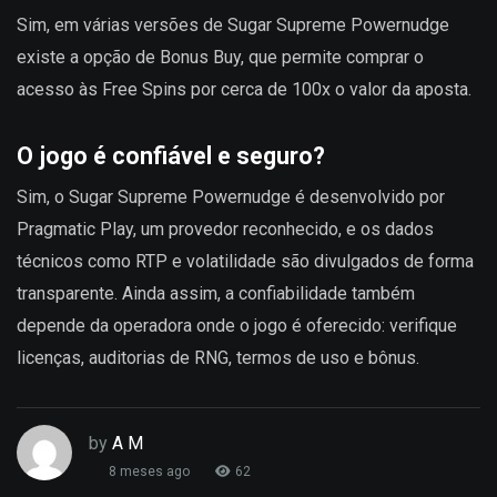
Sim, em várias versões de Sugar Supreme Powernudge
existe a opção de Bonus Buy, que permite comprar o
acesso às Free Spins por cerca de 100x o valor da aposta.
O jogo é confiável e seguro?
Sim, o Sugar Supreme Powernudge é desenvolvido por
Pragmatic Play, um provedor reconhecido, e os dados
técnicos como RTP e volatilidade são divulgados de forma
transparente. Ainda assim, a confiabilidade também
depende da operadora onde o jogo é oferecido: verifique
licenças, auditorias de RNG, termos de uso e bônus.
by
A M
8 meses ago
62