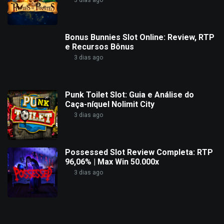
Bonus Bunnies Slot Online: Review, RTP
e Recursos Bônus
3 dias ago
Punk Toilet Slot: Guia e Análise do
Caça-níquel Nolimit City
3 dias ago
Possessed Slot Review Completa: RTP
96,06% | Max Win 50.000x
3 dias ago