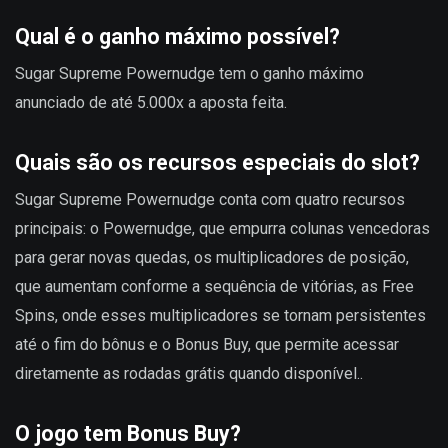
Qual é o ganho máximo possível?
Sugar Supreme Powernudge tem o ganho máximo
anunciado de até 5.000x a aposta feita.
Quais são os recursos especiais do slot?
Sugar Supreme Powernudge conta com quatro recursos
principais: o Powernudge, que empurra colunas vencedoras
para gerar novas quedas, os multiplicadores de posição,
que aumentam conforme a sequência de vitórias, as Free
Spins, onde esses multiplicadores se tornam persistentes
até o fim do bônus e o Bonus Buy, que permite acessar
diretamente as rodadas grátis quando disponível..
O jogo tem Bonus Buy?