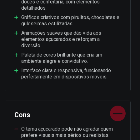
doces e confeitaria, com elementos
detalhados.
Gráficos criativos com pirulitos, chocolates e
guloseimas estilizadas.
Animações suaves que dão vida aos
elementos açucarados e reforçam a
diversão.
Paleta de cores brilhante que cria um
ambiente alegre e convidativo.
Interface clara e responsiva, funcionando
perfeitamente em dispositivos móveis.
Cons
O tema açucarado pode não agradar quem
prefere visuais mais sérios ou realistas.