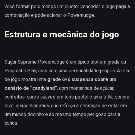
você formar pelo menos um cluster vencedor, o jogo paga a
combinação e pode acionar o Powernudge.
Estrutura e mecânica do jogo
Sugar Supreme Powernudge é um típico slot em grade da
Pragmatic Play, mas com uma personalidade própria. A tela
de jogo mostra uma
grade 6×6 suspensa sobre um
cenário de “candyland”
, com montanhas de açúcar,
confeitos, cores suaves em tons pastel e uma trilha sonora
leve, quase hipnótica, que reforça a sensação de estar em
um mundo docinho e ao mesmo tempo perigoso para a
banca.