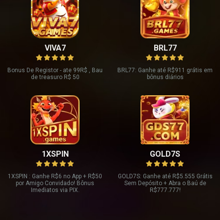
VIVA7
BRL77
Bonus De Registor - ate 99R$ , Bau
BRL77: Ganhe até R$911 grátis em
de treasuro R$ 50
bônus diários
1XSPIN
GOLD7S
1XSPIN : Ganhe R
$6 no App + R$
50
GOLD7S: Ganhe até R
$5.555 Grátis
por Amigo Convidado! Bônus
Sem Depósito + Abra o Baú de
Imediatos via PIX.
R$
777.777!