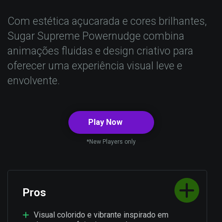
Com estética açucarada e cores brilhantes,
Sugar Supreme Powernudge combina
animações fluidas e design criativo para
oferecer uma experiência visual leve e
envolvente.
Play Now
*New Players only
Pros
Visual colorido e vibrante inspirado em