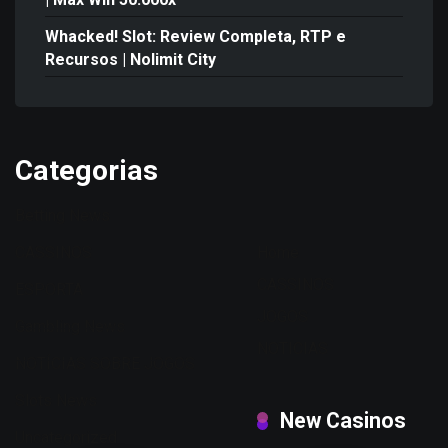
Whacked! Slot: Review Completa, RTP e
Recursos | Nolimit City
Categorias
Betting News
CASSINOS
Home
CASSINOS
ESPORTA
JOGOS
Gambling News
NOTICIAS
NOTÍCIAS SOBRE JOGOS
Slots News
New Casinos
Uncategorized