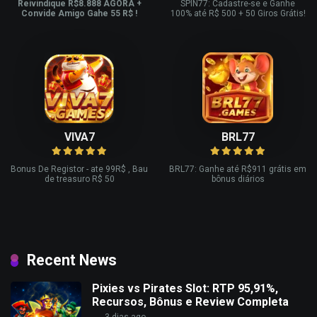
Reivindique R$8.888 AGORA +
SPIN77: Cadastre-se e Ganhe
Convide Amigo Gahe 55 R$ !
100% até R$ 500 + 50 Giros Grátis!
VIVA7
BRL77
Bonus De Registor - ate 99R$ , Bau
BRL77: Ganhe até R$911 grátis em
de treasuro R$ 50
bônus diários
Recent News
Pixies vs Pirates Slot: RTP 95,91%,
Recursos, Bônus e Review Completa
3 dias ago