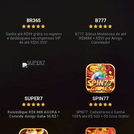
BR365
B777
Ganhe até R
$99 grátis no registro
B777: Bônus Misterioso de até
e desbloqueie recompensas VIP
R
$8888 + R$
50 por Amigo
de até R$
55.555!
Convidado!
SUPER7
SPIN77
Reivindique R$8.888 AGORA +
SPIN77: Cadastre-se e Ganhe
Convide Amigo Gahe 55 R$ !
100% até R$ 500 + 50 Giros Grátis!