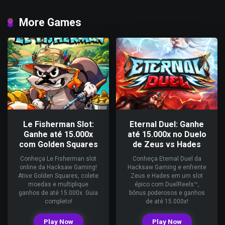
More Games
Le Fisherman Slot:
Eternal Duel: Ganhe
Ganhe até 15.000x
até 15.000x no Duelo
com Golden Squares
de Zeus vs Hades
Conheça Le Fisherman slot
Conheça Eternal Duel da
online da Hacksaw Gaming!
Hacksaw Gaming e enfrente
Ative Golden Squares, colete
Zeus e Hades em um slot
moedas e multiplique
épico com DuelReels™,
ganhos de até 15.000x. Guia
bônus poderosos e ganhos
completo!
de até 15.000x!
Play Now
Play Now