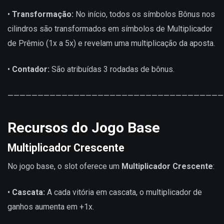
•
Transformação:
No início, todos os símbolos Bônus nos
cilindros são transformados em símbolos de Multiplicador
de Prêmio (1x a 5x) e revelam uma multiplicação da aposta.
•
Contador:
São atribuídas 3 rodadas de bônus.
————————————————————————————————————
Recursos do Jogo Base
Multiplicador Crescente
No jogo base, o slot oferece um
Multiplicador Crescente
:
•
Cascata:
A cada vitória em cascata, o multiplicador de
ganhos aumenta em +1x.