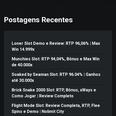
Postagens Recentes
Loner Slot Demo e Review: RTP 96,06% | Max
Win 14.999x
Munchies Slot: RTP 94,04%, Bônus e Max Win
de 40.000x
Soaked by Seaman Slot: RTP 96.04% | Ganhos
até 30.000x
Brick Snake 2000 Slot: RTP, Bônus, xWays e
Como Jogar | Review Completo
Flight Mode Slot: Review Completa, RTP, Flee
Spins e Demo | Nolimit City