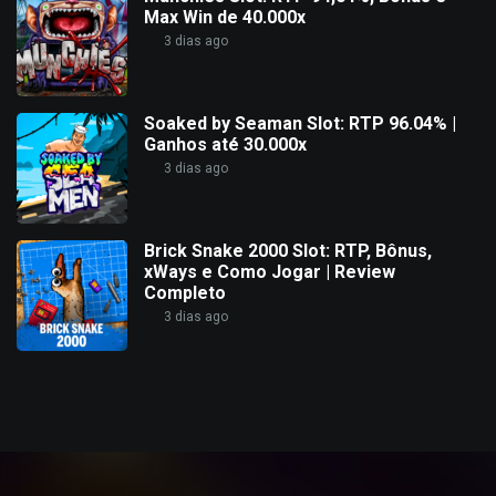
Max Win de 40.000x
3 dias ago
Soaked by Seaman Slot: RTP 96.04% |
Ganhos até 30.000x
3 dias ago
Brick Snake 2000 Slot: RTP, Bônus,
xWays e Como Jogar | Review
Completo
3 dias ago