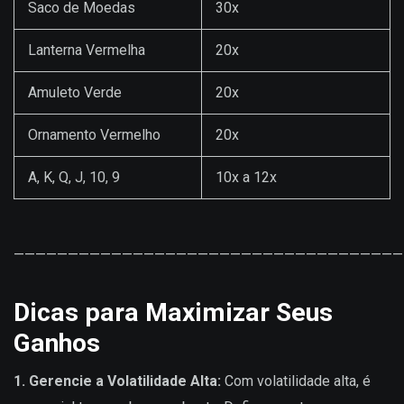
Saco de Moedas
30x
Lanterna Vermelha
20x
Amuleto Verde
20x
Ornamento Vermelho
20x
A, K, Q, J, 10, 9
10x a 12x
————————————————————————————————————
Dicas para Maximizar Seus
Ganhos
1. Gerencie a Volatilidade Alta:
Com volatilidade alta, é