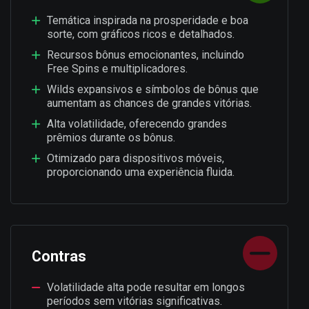
Temática inspirada na prosperidade e boa
sorte, com gráficos ricos e detalhados.
Recursos bônus emocionantes, incluindo
Free Spins e multiplicadores.
Wilds expansivos e símbolos de bônus que
aumentam as chances de grandes vitórias.
Alta volatilidade, oferecendo grandes
prêmios durante os bônus.
Otimizado para dispositivos móveis,
proporcionando uma experiência fluida.
Contras
Volatilidade alta pode resultar em longos
períodos sem vitórias significativas.