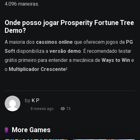
4.096 maneiras.
Onde posso jogar Prosperity Fortune Tree
Demo?
A maioria dos
cassinos online
que oferecem jogos da
PG
Soft
disponibiliza a
versão demo
. É recomendado testar
grátis primeiro para entender a mecânica de
Ways to Win
e
o
Multiplicador Crescente
!
by
K P
8 meses ago
73
More Games