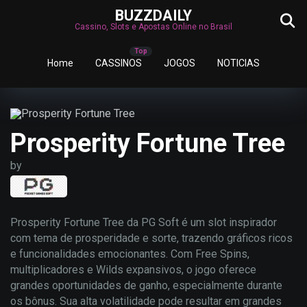
BUZZDAILY
Cassino, Slots e Apostas Online no Brasil
Home
CASSINOS
JOGOS
NOTICIAS
Prosperity Fortune Tree
by
Prosperity Fortune Tree da PG Soft é um slot inspirador
com tema de prosperidade e sorte, trazendo gráficos ricos
e funcionalidades emocionantes. Com Free Spins,
multiplicadores e Wilds expansivos, o jogo oferece
grandes oportunidades de ganho, especialmente durante
os bônus. Sua alta volatilidade pode resultar em grandes