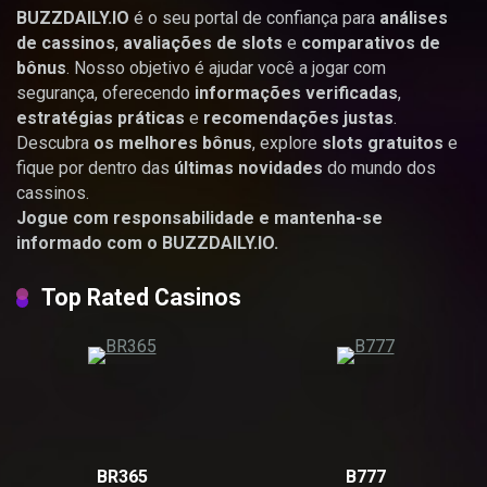
BUZZDAILY.IO
é o seu portal de confiança para
análises
de cassinos
,
avaliações de slots
e
comparativos de
bônus
. Nosso objetivo é ajudar você a jogar com
segurança, oferecendo
informações verificadas
,
estratégias práticas
e
recomendações justas
.
Descubra
os melhores bônus
, explore
slots gratuitos
e
fique por dentro das
últimas novidades
do mundo dos
cassinos.
Jogue com responsabilidade e mantenha-se
informado com o BUZZDAILY.IO.
Top Rated Casinos
BR365
B777