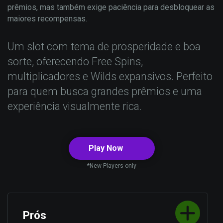
prêmios, mas também exige paciência para desbloquear as
maiores recompensas.
Um slot com tema de prosperidade e boa
sorte, oferecendo Free Spins,
multiplicadores e Wilds expansivos. Perfeito
para quem busca grandes prêmios e uma
experiência visualmente rica.
Play Now
*New Players only
Prós