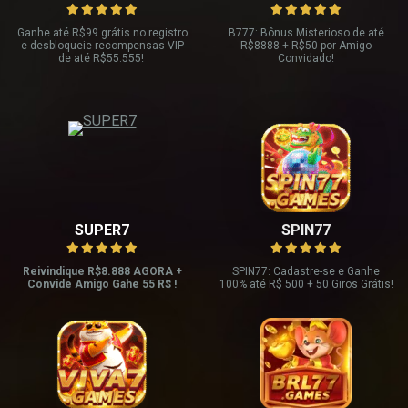
Ganhe até R
$99 grátis no registro
B777: Bônus Misterioso de até
e desbloqueie recompensas VIP
R
$8888 + R$
50 por Amigo
de até R$
55.555!
Convidado!
SUPER7
SPIN77
Reivindique R$8.888 AGORA +
SPIN77: Cadastre-se e Ganhe
Convide Amigo Gahe 55 R$ !
100% até R$ 500 + 50 Giros Grátis!