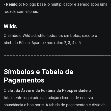
•
Reinício:
No jogo base, o multiplicador é zerado após uma
rodada sem vitórias.
Wilds
O símbolo Wild substitui todos os símbolos, exceto o
símbolo Bônus. Aparece nos rolos 2, 3, 4 e 5.
————————————————————————————————————
Símbolos e Tabela de
Pagamentos
O
slot da Árvore da Fortuna da Prosperidade
é
totalmente inspirado na tradição chinesa de riqueza,
abundância e boa sorte. A tabela de pagamentos é dividida