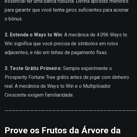
essencial ter uma banca robusta. Defina apostas menores
para garantir que você tenha giros suficientes para acionar
o bônus.
2. Entenda o Ways to Win:
A mecânica de 4.096 Ways to
Win significa que você precisa de símbolos em rolos
adjacentes, e não em linhas de pagamento fixas.
3. Teste Grátis Primeiro:
Sempre experimente o
Prosperity Fortune Tree grátis antes de jogar com dinheiro
real. A mecânica de Ways to Win e o Multiplicador
Crescente exigem familiaridade.
————————————————————————————————————
Prove os Frutos da Árvore da