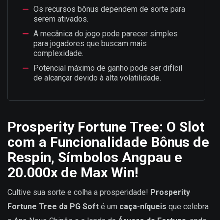
Os recursos bônus dependem de sorte para
serem ativados.
A mecânica do jogo pode parecer simples
para jogadores que buscam mais
complexidade.
Potencial máximo de ganho pode ser difícil
de alcançar devido à alta volatilidade.
Prosperity Fortune Tree: O Slot
com a Funcionalidade Bônus de
Respin, Símbolos Angpau e
20.000x de Max Win!
Cultive sua sorte e colha a prosperidade!
Prosperity
Fortune Tree da PG Soft
é um
caça-níqueis
que celebra