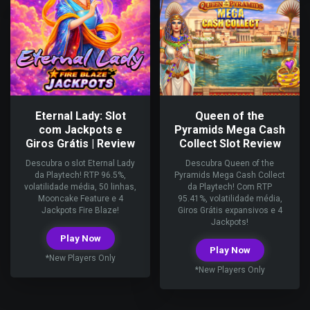
Eternal Lady: Slot
Queen of the
com Jackpots e
Pyramids Mega Cash
Giros Grátis | Review
Collect Slot Review
Descubra o slot Eternal Lady
Descubra Queen of the
da Playtech! RTP 96.5%,
Pyramids Mega Cash Collect
volatilidade média, 50 linhas,
da Playtech! Com RTP
Mooncake Feature e 4
95.41%, volatilidade média,
Jackpots Fire Blaze!
Giros Grátis expansivos e 4
Jackpots!
Play Now
Play Now
*New Players Only
*New Players Only