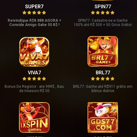
SUPER7
SPIN77
Reivindique R$8.888 AGORA +
SPIN77: Cadastre-se e Ganhe
Convide Amigo Gahe 55 R$ !
100% até R$ 500 + 50 Giros Grátis!
VIVA7
BRL77
Bonus De Registor - ate 99R$ , Bau
BRL77: Ganhe até R$911 grátis em
de treasuro R$ 50
bônus diários