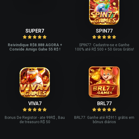
SUPER7
SPIN77
Reivindique R$8.888 AGORA +
SPIN77: Cadastre-se e Ganhe
Convide Amigo Gahe 55 R$ !
100% até R$ 500 + 50 Giros Grátis!
VIVA7
BRL77
Bonus De Registor - ate 99R$ , Bau
BRL77: Ganhe até R$911 grátis em
de treasuro R$ 50
bônus diários