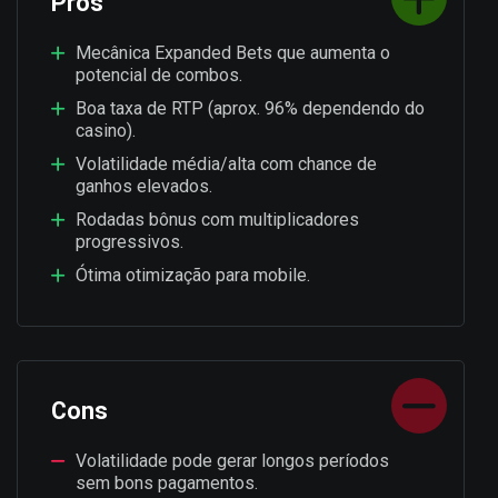
Pros
Mecânica Expanded Bets que aumenta o
potencial de combos.
Boa taxa de RTP (aprox. 96% dependendo do
casino).
Volatilidade média/alta com chance de
ganhos elevados.
Rodadas bônus com multiplicadores
progressivos.
Ótima otimização para mobile.
Cons
Volatilidade pode gerar longos períodos
sem bons pagamentos.