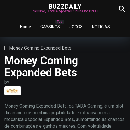
BUZZDAILY
Cassino, Slots e Apostas Online no Brasil
Home
CASSINOS
JOGOS
NOTICIAS
Money Coming
Expanded Bets
by
Money Coming Expanded Bets, da TADA Gaming, é um slot
dinâmico que combina jogabilidade explosiva com a
mecânica especial Expanded Bets, aumentando as chances
de combinações e ganhos maiores. Com volatilidade