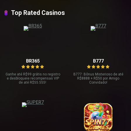
Top Rated Casinos
BR365
B777
Ganhe até R
$99 grátis no registro
B777: Bônus Misterioso de até
e desbloqueie recompensas VIP
R
$8888 + R$
50 por Amigo
de até R$
55.555!
Convidado!