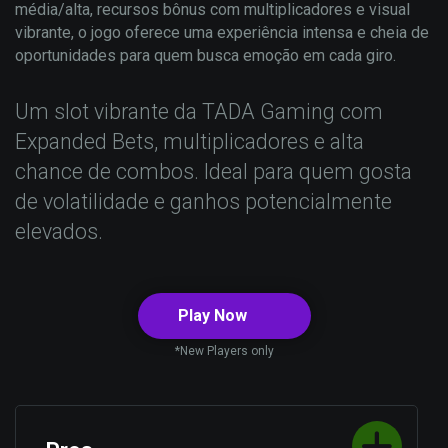
média/alta, recursos bônus com multiplicadores e visual
vibrante, o jogo oferece uma experiência intensa e cheia de
oportunidades para quem busca emoção em cada giro.
Um slot vibrante da TADA Gaming com
Expanded Bets, multiplicadores e alta
chance de combos. Ideal para quem gosta
de volatilidade e ganhos potencialmente
elevados.
Play Now
*New Players only