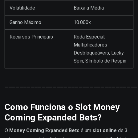
Volatilidade
Baixa a Média
Ganho Máximo
10.000x
Recursos Principais
Roda Especial,
Multiplicadores
Desbloqueáveis, Lucky
Spin, Símbolo de Respin
————————————————————————————————————
Como Funciona o Slot Money
Coming Expanded Bets?
O
Money Coming Expanded Bets
é um
slot online
de 3