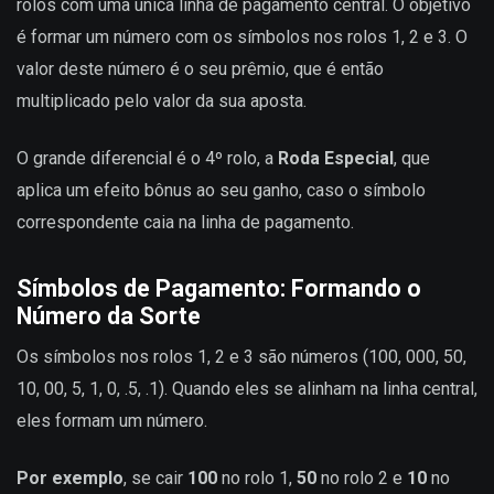
rolos com uma única linha de pagamento central. O objetivo
é formar um número com os símbolos nos rolos 1, 2 e 3. O
valor deste número é o seu prêmio, que é então
multiplicado pelo valor da sua aposta.
O grande diferencial é o 4º rolo, a
Roda Especial
, que
aplica um efeito bônus ao seu ganho, caso o símbolo
correspondente caia na linha de pagamento.
Símbolos de Pagamento: Formando o
Número da Sorte
Os símbolos nos rolos 1, 2 e 3 são números (100, 000, 50,
10, 00, 5, 1, 0, .5, .1). Quando eles se alinham na linha central,
eles formam um número.
Por exemplo
, se cair
100
no rolo 1,
50
no rolo 2 e
10
no