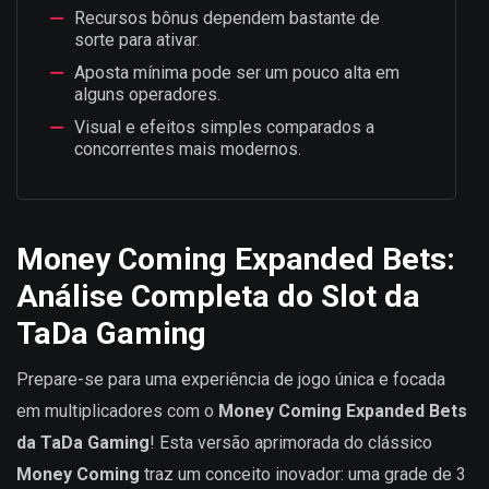
Recursos bônus dependem bastante de
sorte para ativar.
Aposta mínima pode ser um pouco alta em
alguns operadores.
Visual e efeitos simples comparados a
concorrentes mais modernos.
Money Coming Expanded Bets:
Análise Completa do Slot da
TaDa Gaming
Prepare-se para uma experiência de jogo única e focada
em multiplicadores com o
Money Coming Expanded Bets
da TaDa Gaming
! Esta versão aprimorada do clássico
Money Coming
traz um conceito inovador: uma grade de 3