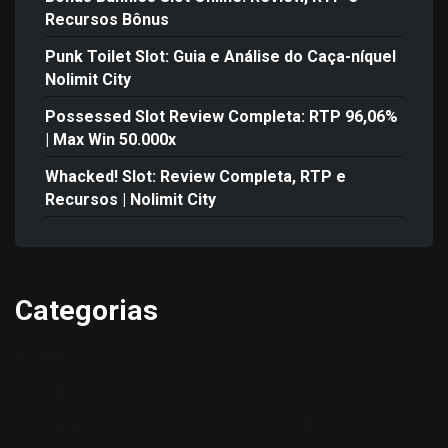
Recursos Bônus
Punk Toilet Slot: Guia e Análise do Caça-níquel
Nolimit City
Possessed Slot Review Completa: RTP 96,06%
| Max Win 50.000x
Whacked! Slot: Review Completa, RTP e
Recursos | Nolimit City
Categorias
Betting News
CASSINOS
Home
CASSINOS
ESPORTA