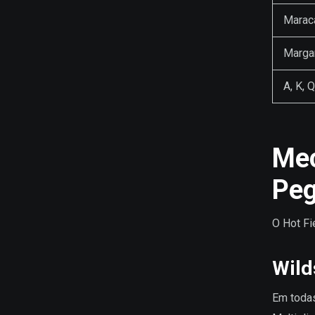
Marac
Margar
A, K, Q
Mec
Peg
O Hot Fi
Wild
Em todas