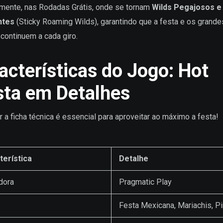
lmente, nas Rodadas Grátis, onde se tornam
Wilds Pegajosos e
ntes
(Sticky Roaming Wilds), garantindo que a festa e os grande
continuem a cada giro.
acterísticas do Jogo: Hot
sta em Detalhes
 a ficha técnica é essencial para aproveitar ao máximo a festa!
terística
Detalhe
dora
Pragmatic Play
Festa Mexicana, Mariachis, P