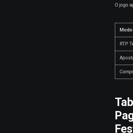
O jogo a
Modo
RTP T
Aposta
Compr
Tab
Pag
Fes