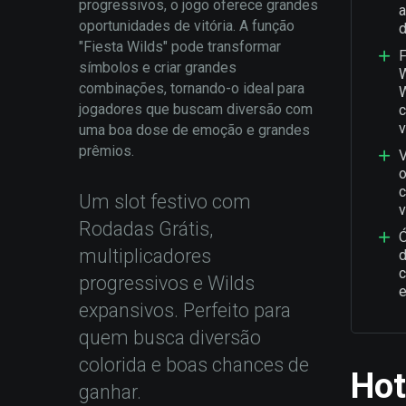
progressivos, o jogo oferece grandes
a
oportunidades de vitória. A função
d
"Fiesta Wilds" pode transformar
F
símbolos e criar grandes
W
combinações, tornando-o ideal para
W
jogadores que buscam diversão com
v
uma boa dose de emoção e grandes
prêmios.
V
o
c
Um slot festivo com
v
Rodadas Grátis,
Ó
multiplicadores
d
c
progressivos e Wilds
e
expansivos. Perfeito para
quem busca diversão
colorida e boas chances de
Hot
ganhar.