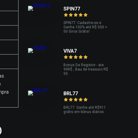
SPIN77
SPIN77: Cadastre-se e
Ganhe 100% até R$ 500 +
50 Giros Grátis!
VIVA7
Bonus De Registor - ate
99R$ , Bau de treasuro R$
50
as
e
mpra
BRL77
BRL77: Ganhe até R$911
grátis em bônus diários
)