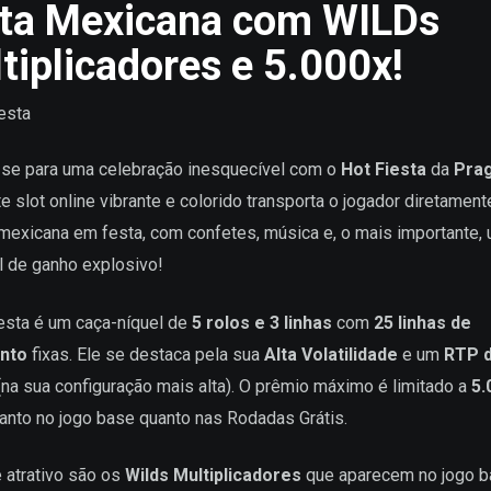
ta Mexicana com WILDs
tiplicadores e 5.000x!
se para uma celebração inesquecível com o
Hot Fiesta
da
Prag
te slot online vibrante e colorido transporta o jogador diretament
mexicana em festa, com confetes, música e, o mais importante,
l de ganho explosivo!
esta é um caça-níquel de
5 rolos e 3 linhas
com
25 linhas de
nto
fixas. Ele se destaca pela sua
Alta Volatilidade
e um
RTP 
na sua configuração mais alta). O prêmio máximo é limitado a
5.
tanto no jogo base quanto nas Rodadas Grátis.
 atrativo são os
Wilds Multiplicadores
que aparecem no jogo b