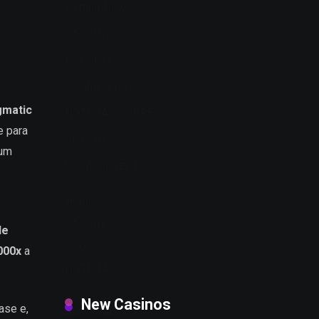
Betting News
CASSINOS
ESPORTA
Gambling News
matic
NOTÍCIAS SOBRE JOGOS
e para
Slots News
 um
Uncategorized
Home
CASSINOS
de
JOGOS
000x
a
NOTICIAS
New Casinos
ase e,