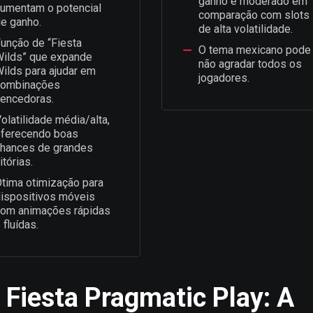
ganho é moderado em
umentam o potencial
comparação com slots
e ganho.
de alta volatilidade.
unção de “Fiesta
O tema mexicano pode
ilds” que expande
não agradar todos os
ilds para ajudar em
jogadores.
combinações
encedoras.
olatilidade média/alta,
ferecendo boas
hances de grandes
itórias.
tima otimização para
ispositivos móveis
om animações rápidas
 fluídas.
 Fiesta Pragmatic Play: A