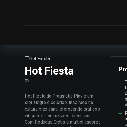
Hot Fiesta
Pr
by
T
f
c
Hot Fiesta da Pragmatic Play é um
s
slot alegre e colorido, inspirado na
d
cultura mexicana, oferecendo gráficos
R
vibrantes e animações dinâmicas.
m
Com Rodadas Grátis e multiplicadores
p