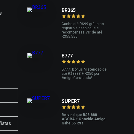
BR365
s
Ganhe até R
$99 grátis no
registro e desbloqueie
recompensas VIP de até
R$
55.555!
B777
B777: Bônus Misterioso de
até R
$8888 + R$
50 por
Amigo Convidado!
SUPER7
Reivindique R$8.888
AGORA + Convide Amigo
iñatas
Gahe 55 R$ !