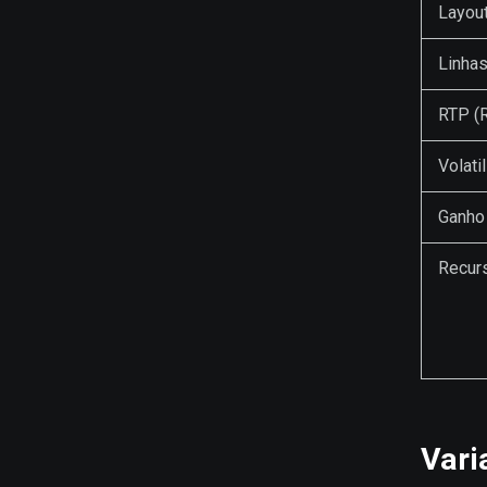
Layout
Linha
RTP (
Volati
Ganho
Recur
Vari