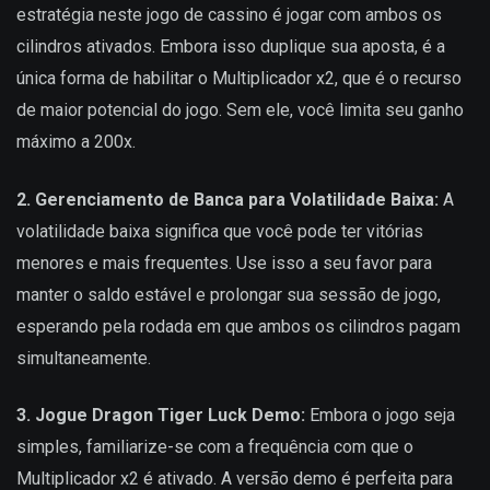
estratégia neste jogo de cassino é jogar com ambos os
cilindros ativados. Embora isso duplique sua aposta, é a
única forma de habilitar o Multiplicador x2, que é o recurso
de maior potencial do jogo. Sem ele, você limita seu ganho
máximo a 200x.
2. Gerenciamento de Banca para Volatilidade Baixa:
A
volatilidade baixa significa que você pode ter vitórias
menores e mais frequentes. Use isso a seu favor para
manter o saldo estável e prolongar sua sessão de jogo,
esperando pela rodada em que ambos os cilindros pagam
simultaneamente.
3. Jogue Dragon Tiger Luck Demo:
Embora o jogo seja
simples, familiarize-se com a frequência com que o
Multiplicador x2 é ativado. A versão demo é perfeita para