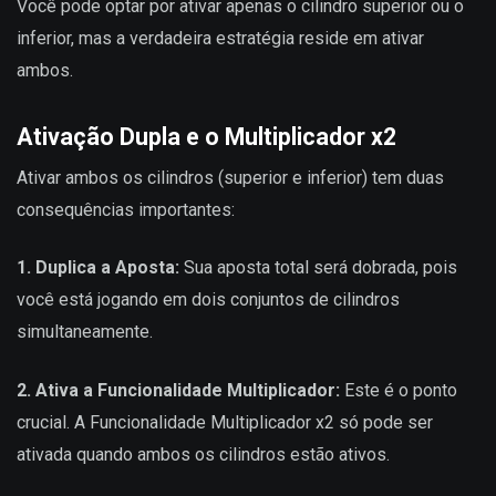
Você pode optar por ativar apenas o cilindro superior ou o
inferior, mas a verdadeira estratégia reside em ativar
ambos.
Ativação Dupla e o Multiplicador x2
Ativar ambos os cilindros (superior e inferior) tem duas
consequências importantes:
1. Duplica a Aposta:
Sua aposta total será dobrada, pois
você está jogando em dois conjuntos de cilindros
simultaneamente.
2. Ativa a Funcionalidade Multiplicador:
Este é o ponto
crucial. A Funcionalidade Multiplicador x2 só pode ser
ativada quando ambos os cilindros estão ativos.