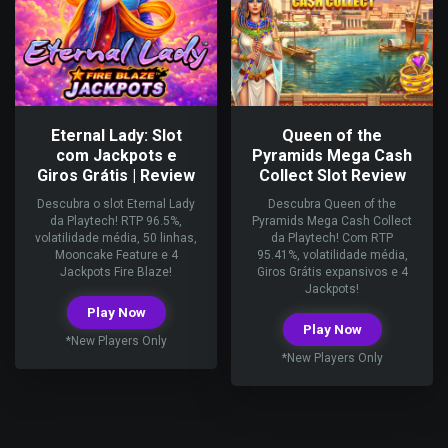
Eternal Lady: Slot
Queen of the
com Jackpots e
Pyramids Mega Cash
Giros Grátis | Review
Collect Slot Review
Descubra o slot Eternal Lady
Descubra Queen of the
da Playtech! RTP 96.5%,
Pyramids Mega Cash Collect
volatilidade média, 50 linhas,
da Playtech! Com RTP
Mooncake Feature e 4
95.41%, volatilidade média,
Jackpots Fire Blaze!
Giros Grátis expansivos e 4
Jackpots!
Play Now
Play Now
*New Players Only
*New Players Only