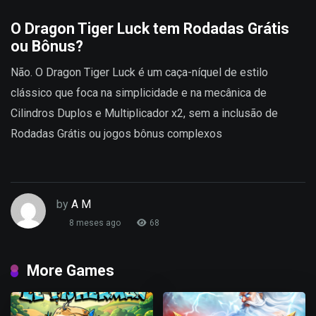
O Dragon Tiger Luck tem Rodadas Grátis
ou Bônus?
Não. O Dragon Tiger Luck é um caça-níquel de estilo
clássico que foca na simplicidade e na mecânica de
Cilindros Duplos e Multiplicador x2, sem a inclusão de
Rodadas Grátis ou jogos bônus complexos
by
A M
8 meses ago
68
More Games