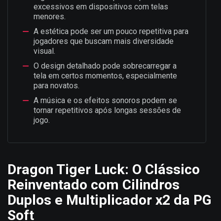
excessivos em dispositivos com telas
menores.
A estética pode ser um pouco repetitiva para
jogadores que buscam mais diversidade
visual.
O design detalhado pode sobrecarregar a
tela em certos momentos, especialmente
para novatos.
A música e os efeitos sonoros podem se
tornar repetitivos após longas sessões de
jogo.
Dragon Tiger Luck: O Clássico
Reinventado com Cilindros
Duplos e Multiplicador x2 da PG
Soft