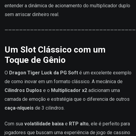
entender a dinâmica de acionamento do multiplicador duplo
sem arriscar dinheiro real.
————————————————————————————————————
Um Slot Clássico com um
Toque de Gênio
O
Dragon Tiger Luck da PG Soft
é um excelente exemplo
de como inovar em um formato clássico. A mecânica de
Cilindros Duplos
e o
Multiplicador x2
adicionam uma
camada de emoção e estratégia que o diferencia de outros
caça-níqueis
de 3 cilindros.
Com sua
volatilidade baixa
e
RTP alto
, ele é perfeito para
jogadores que buscam uma experiência de jogo de cassino