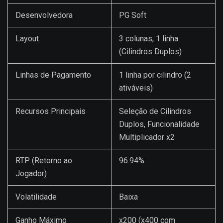
Desenvolvedora
PG Soft
Layout
3 colunas, 1 linha
(Cilindros Duplos)
Linhas de Pagamento
1 linha por cilindro (2
ativáveis)
Recursos Principais
Seleção de Cilindros
Duplos, Funcionalidade
Multiplicador x2
RTP (Retorno ao
96.94%
Jogador)
Volatilidade
Baixa
Ganho Máximo
x200 (x400 com