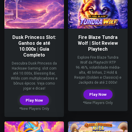
Dusk Princess Slot:
Fire Blaze Tundra
Ganhos de até
Wolf | Slot Review
10.000x | Guia
Playtech
Completo
Explore Fire Blaze Tundra
Wolf da Playtech! RTP
Descubra Dusk Princess da
96.46%, volatilidade média-
Hacksaw Gaming: slot com
alta, 40 linhas, 2 Hold &
até 10.000x, Blessing Bar,
Respin (Golden e Classics) e
Wilds com multiplicadores e
Jackpots de até 2.000x!
bônus épicos. Veja como
jogar e dicas!
Play Now
Play Now
*New Players Only
*New Players Only