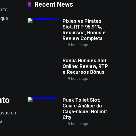
Recent News
mite
 que
Pixies vs Pirates
Slot: RTP 95,91%,
Recursos, Bônus e
Review Completa
9 horas ago
Bonus Bunnies Slot
Online: Review, RTP
e Recursos Bônus
9 horas ago
nto
Punk Toilet Slot:
Guia e Análise do
Caça-níquel Nolimit
ativas em
City
da
9 horas ago