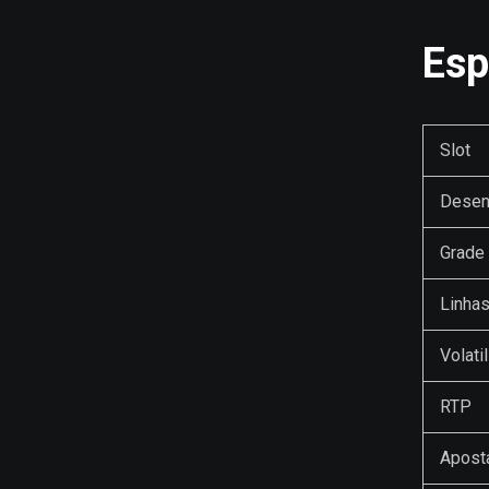
Esp
Slot
Desen
Grade
Linha
Volati
RTP
Apost