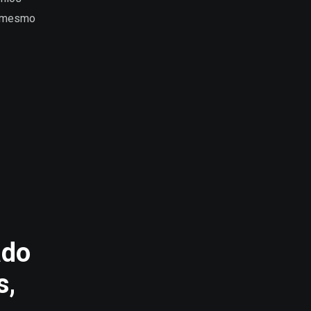
o mesmo
ado
s,