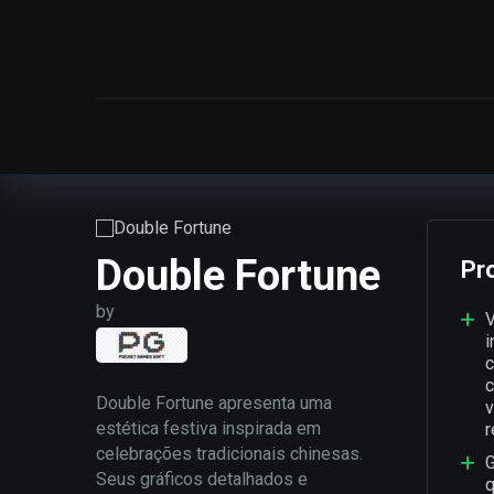
Double Fortune
Pr
by
V
i
c
c
Double Fortune apresenta uma
v
estética festiva inspirada em
r
celebrações tradicionais chinesas.
G
Seus gráficos detalhados e
q