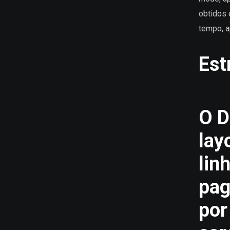
obtidos
tempo, a
Est
O D
lay
lin
pag
por