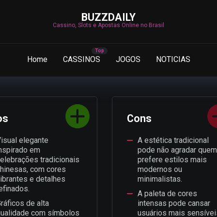
BUZZDAILY
Cassino, Slots e Apostas Online no Brasil
Home
CASSINOS
JOGOS
NOTICIAS
os
Cons
isual elegante
A estética tradicional
nspirado em
pode não agradar que
elebrações tradicionais
prefere estilos mais
hinesas, com cores
modernos ou
ibrantes e detalhes
minimalistas.
efinados.
A paleta de cores
ráficos de alta
intensas pode cansar
ualidade com símbolos
usuários mais sensíve