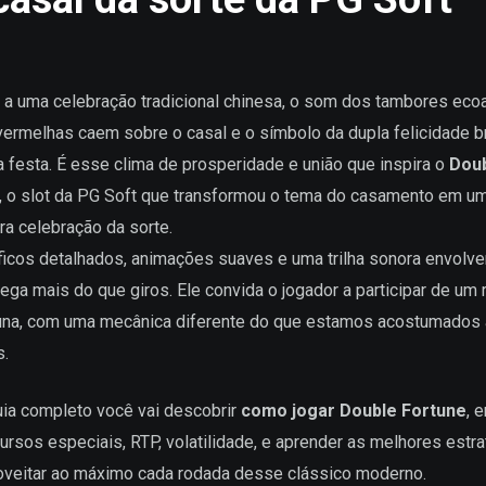
a uma celebração tradicional chinesa, o som dos tambores ecoa
vermelhas caem sobre o casal e o símbolo da dupla felicidade br
a festa. É esse clima de prosperidade e união que inspira o
Dou
, o slot da PG Soft que transformou o tema do casamento em u
ra celebração da sorte.
icos detalhados, animações suaves e uma trilha sonora envolve
rega mais do que giros. Ele convida o jogador a participar de um r
una, com uma mecânica diferente do que estamos acostumados 
s.
ia completo você vai descobrir
como jogar Double Fortune
, 
ursos especiais, RTP, volatilidade, e aprender as melhores estr
oveitar ao máximo cada rodada desse clássico moderno.