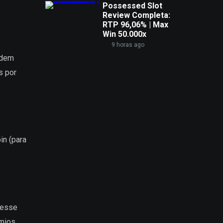
Possessed Slot
Review Completa:
RTP 96,06% | Max
Win 50.000x
9 horas ago
odem
s por
in (para
 Nesse
êmios