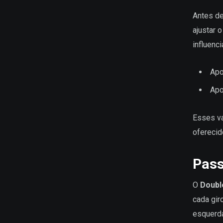
Antes de
ajustar 
influenc
Apo
Apo
Esses va
oferecid
Pass
O
Doubl
cada gir
esquerda