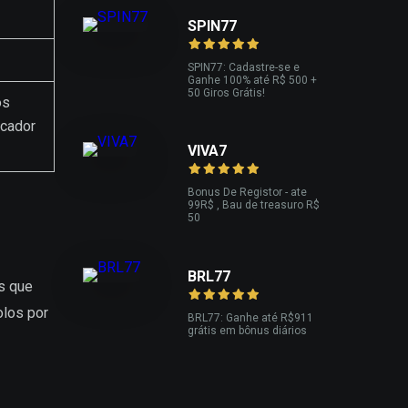
SPIN77
SPIN77: Cadastre-se e
Ganhe 100% até R$ 500 +
50 Giros Grátis!
os
icador
VIVA7
Bonus De Registor - ate
99R$ , Bau de treasuro R$
50
BRL77
s que
olos por
BRL77: Ganhe até R$911
grátis em bônus diários