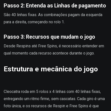
Passo 2: Entenda as Linhas de pagamento
São 40 linhas fixas. As combinações pagam da esquerda
para a direita, começando no rolo 1.
Passo 3: Recursos que mudam o jogo
Desde Respins até Free Spins, é necessário entender em
qual momento cada recurso acontece durante o jogo.
Estrutura e mecânica do jogo
Cleocatra roda em 5 rolos x 4 linhas com 40 linhas fixas,
entregando um ritmo firme, sem cascatas. Cada giro é uma
foto única, e os recursos de Respin e Free Spins é que