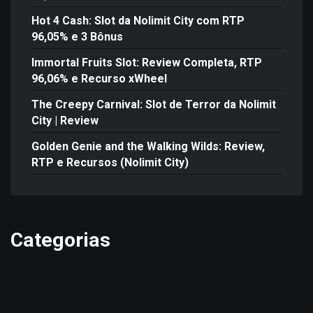
Hot 4 Cash: Slot da Nolimit City com RTP
96,05% e 3 Bônus
Immortal Fruits Slot: Review Completa, RTP
96,06% e Recurso xWheel
The Creepy Carnival: Slot de Terror da Nolimit
City | Review
Golden Genie and the Walking Wilds: Review,
RTP e Recursos (Nolimit City)
Categorias
Betting News
CASSINOS
Home