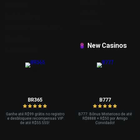
CASSINOS
ESPORTA
JOGOS
Gambling News
NOTICIAS
NOTÍCIAS SOBRE JOGOS
Slots News
New Casinos
Uncategorized
BR365
B777
Ganhe até R
$99 grátis no registro
B777: Bônus Misterioso de até
e desbloqueie recompensas VIP
R
$8888 + R$
50 por Amigo
de até R$
55.555!
Convidado!