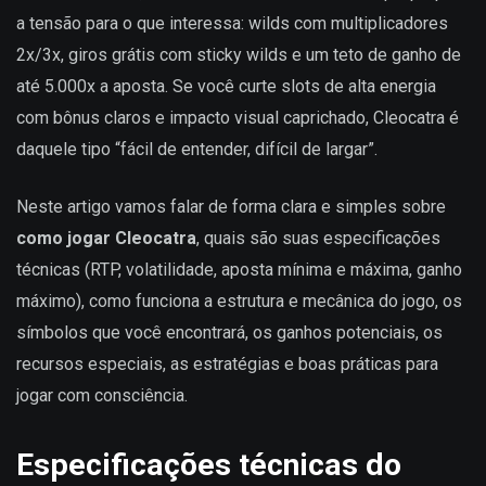
a tensão para o que interessa: wilds com multiplicadores
2x/3x, giros grátis com sticky wilds e um teto de ganho de
até 5.000x a aposta. Se você curte slots de alta energia
com bônus claros e impacto visual caprichado, Cleocatra é
daquele tipo “fácil de entender, difícil de largar”.
Neste artigo vamos falar de forma clara e simples sobre
como jogar
Cleocatra
, quais são suas especificações
técnicas (RTP, volatilidade, aposta mínima e máxima, ganho
máximo), como funciona a estrutura e mecânica do jogo, os
símbolos que você encontrará, os ganhos potenciais, os
recursos especiais, as estratégias e boas práticas para
jogar com consciência.
Especificações técnicas do