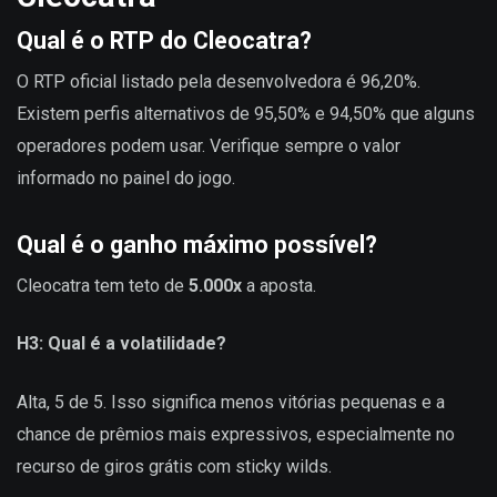
Qual é o RTP do Cleocatra?
O RTP oficial listado pela desenvolvedora é 96,20%.
Existem perfis alternativos de 95,50% e 94,50% que alguns
operadores podem usar. Verifique sempre o valor
informado no painel do jogo.
Qual é o ganho máximo possível?
Cleocatra tem teto de
5.000x
a aposta.
H3: Qual é a volatilidade?
Alta, 5 de 5. Isso significa menos vitórias pequenas e a
chance de prêmios mais expressivos, especialmente no
recurso de giros grátis com sticky wilds.