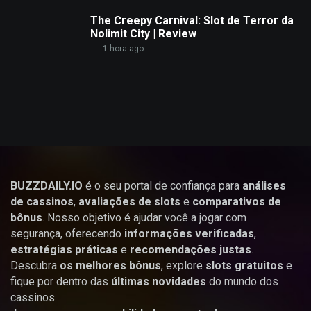
The Creepy Carnival: Slot de Terror da
Nolimit City | Review
1 hora ago
BUZZDAILY.IO
é o seu portal de confiança para
análises
de cassinos
,
avaliações de slots
e
comparativos de
bônus
. Nosso objetivo é ajudar você a jogar com
segurança, oferecendo
informações verificadas
,
estratégias práticas
e
recomendações justas
.
Descubra
os melhores bônus
, explore
slots gratuitos
e
fique por dentro das
últimas novidades
do mundo dos
cassinos.