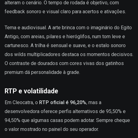
alteram o cenário. O tempo de rodada é objetivo, com
feedback sonoro e visual claro para acertos e ativações.
Tema e audiovisual. A arte brinca com o imaginário do Egito
Antigo, com areias, pilares e hieróglifos, num tom leve e
cartunesco. A trilha é sensual e suave, e o estalo sonoro
dos wilds multiplicadores destaca os momentos decisivos.
O contraste de dourados com cores vivas dos gatinhos
premium dá personalidade à grade.
RTP e volatilidade
Em Cleocatra, o
RTP oficial é 96,20%
, mas a
desenvolvedora oferece perfis alternativos de 95,50% e
94,50% que algumas casas podem adotar. Sempre cheque
o valor mostrado no painel do seu operador.