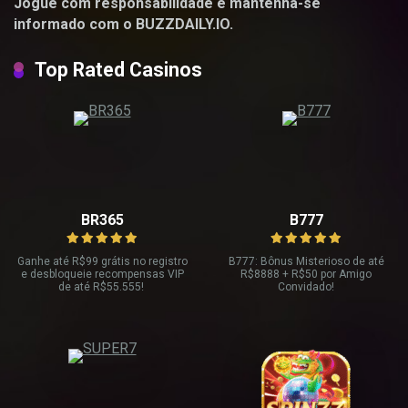
Jogue com responsabilidade e mantenha-se
informado com o BUZZDAILY.IO.
Top Rated Casinos
BR365
B777
Ganhe até R
$99 grátis no registro
B777: Bônus Misterioso de até
e desbloqueie recompensas VIP
R
$8888 + R$
50 por Amigo
de até R$
55.555!
Convidado!