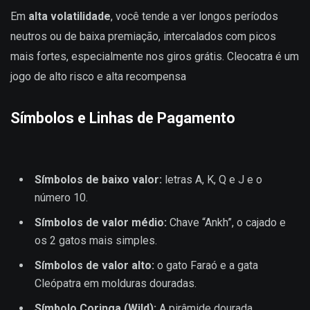
Em
alta volatilidade
, você tende a ver longos períodos
neutros ou de baixa premiação, intercalados com picos
mais fortes, especialmente nos giros grátis. Cleocatra é um
jogo de alto risco e alta recompensa
Símbolos e Linhas de Pagamento
Símbolos de baixo valor:
letras A, K, Q e J e o
número 10.
Símbolos de valor médio:
Chave “Ankh”, o cajado e
os 2 gatos mais simples.
Símbolos de valor alto:
o gato Faraó e a gata
Cleópatra em molduras douradas.
Símbolo Coringa (Wild):
A pirâmide dourada.