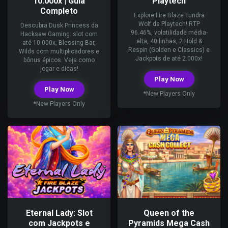
10.000x | Guia
Playtech
Completo
Explore Fire Blaze Tundra
Wolf da Playtech! RTP
Descubra Dusk Princess da
96.46%, volatilidade média-
Hacksaw Gaming: slot com
alta, 40 linhas, 2 Hold &
até 10.000x, Blessing Bar,
Respin (Golden e Classics) e
Wilds com multiplicadores e
Jackpots de até 2.000x!
bônus épicos. Veja como
jogar e dicas!
Play Now
Play Now
*New Players Only
*New Players Only
Eternal Lady: Slot
Queen of the
com Jackpots e
Pyramids Mega Cash