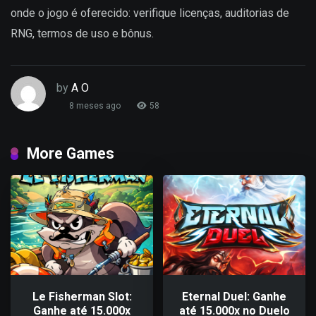
onde o jogo é oferecido: verifique licenças, auditorias de
RNG, termos de uso e bônus.
by
A O
8 meses ago
58
More Games
Le Fisherman Slot:
Eternal Duel: Ganhe
Ganhe até 15.000x
até 15.000x no Duelo