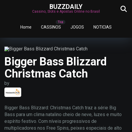
BUZZDAILY
Cassino, Slots e Apostas Online no Brasil
Home
CASSINOS
JOGOS
NOTICIAS
Bigger Bass Blizzard
Christmas Catch
by
Bigger Bass Blizzard: Christmas Catch traz a série Big
Bass para um clima natalino cheio de neve, luzes e muito
espírito festivo. Com níveis progressivos de
multiplicadores nos Free Spins, peixes especiais de alto