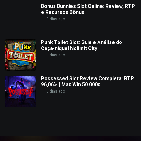
Bonus Bunnies Slot Online: Review, RTP
e Recursos Bônus
3 dias ago
Punk Toilet Slot: Guia e Análise do
Caça-níquel Nolimit City
3 dias ago
Possessed Slot Review Completa: RTP
96,06% | Max Win 50.000x
3 dias ago