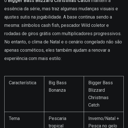
o
Bigger Bass Blizzard Christmas Catch
mantém a
essência da série, mas traz algumas mudanças visuais e
ajustes sutis na jogabilidade. A base continua sendo a
mesma: símbolos cash fish, pescador Wild coletor e
rodadas de giros grátis com multiplicadores progressivos.
No entanto, o clima de Natal e o cenário congelado não são
apenas cosméticos, eles também ajudam a renovar a
experiência com mais estilo:
Característica
Big Bass
Bigger Bass
Bonanza
Blizzard
Christmas
Catch
Tema
Pescaria
Inverno/Natal +
tropical
Pesca no gelo