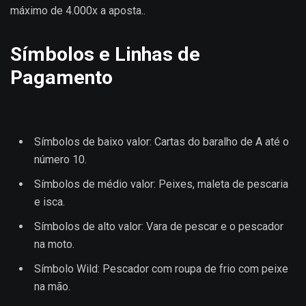
máximo de 4.000x a aposta..
Símbolos e Linhas de
Pagamento
Símbolos de baixo valor: Cartas do baralho de A até o
número 10.
Símbolos de médio valor: Peixes, maleta de pescaria
e isca.
Símbolos de alto valor: Vara de pescar e o pescador
na moto.
Símbolo Wild: Pescador com roupa de frio com peixe
na mão.