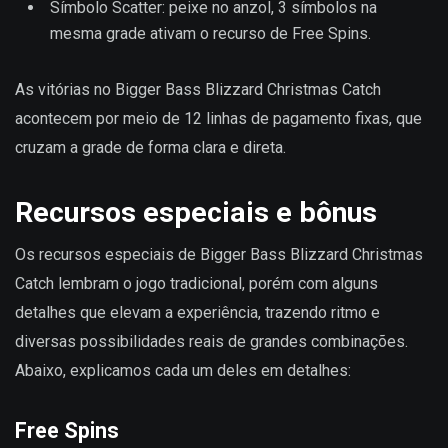
Símbolo Scatter: peixe no anzol, 3 símbolos na
mesma grade ativam o recurso de Free Spins.
As vitórias no Bigger Bass Blizzard Christmas Catch
acontecem por meio de 12 linhas de pagamento fixas, que
cruzam a grade de forma clara e direta.
Recursos especiais e bônus
Os recursos especiais de Bigger Bass Blizzard Christmas
Catch lembram o jogo tradicional, porém com alguns
detalhes que elevam a experiência, trazendo ritmo e
diversas possibilidades reais de grandes combinações.
Abaixo, explicamos cada um deles em detalhes:
Free Spins