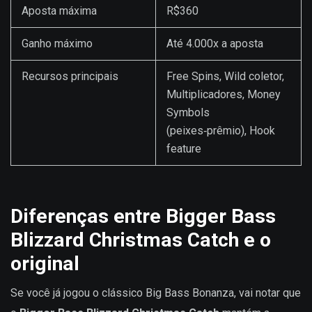
Aposta máxima
R$360
Ganho máximo
Até 4.000x a aposta
Recursos principais
Free Spins, Wild coletor,
Multiplicadores, Money
Symbols
(peixes‑prêmio), Hook
feature
Diferenças entre Bigger Bass
Blizzard Christmas Catch e o
original
Se você já jogou o clássico Big Bass Bonanza, vai notar que