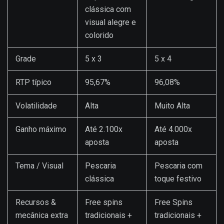
clássica com
visual alegre e
colorido
Grade
5 x 3
5 x 4
RTP típico
95,67%
96,08%
Volatilidade
Alta
Muito Alta
Ganho máximo
Até 2.100x
Até 4.000x
aposta
aposta
Tema / Visual
Pescaria
Pescaria com
clássica
toque festivo
Recursos &
Free spins
Free Spins
mecânica extra
tradicionais +
tradicionais +