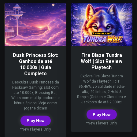
Dusk Princess Slot:
Fire Blaze Tundra
Ganhos de até
Wolf | Slot Review
10.000x | Guia
Playtech
Completo
Explore Fire Blaze Tundra
Wolf da Playtech! RTP
Descubra Dusk Princess da
96.46%, volatilidade média-
Hacksaw Gaming: slot com
alta, 40 linhas, 2 Hold &
até 10.000x, Blessing Bar,
Respin (Golden e Classics) e
Wilds com multiplicadores e
Jackpots de até 2.000x!
bônus épicos. Veja como
jogar e dicas!
Play Now
Play Now
*New Players Only
*New Players Only