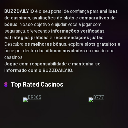
BUZZDAILY.IO
é o seu portal de confiança para
análises
de cassinos
,
avaliações de slots
e
comparativos de
bônus
. Nosso objetivo é ajudar você a jogar com
segurança, oferecendo
informações verificadas
,
estratégias práticas
e
recomendações justas
.
Descubra
os melhores bônus
, explore
slots gratuitos
e
fique por dentro das
últimas novidades
do mundo dos
cassinos.
Jogue com responsabilidade e mantenha-se
informado com o BUZZDAILY.IO.
Top Rated Casinos