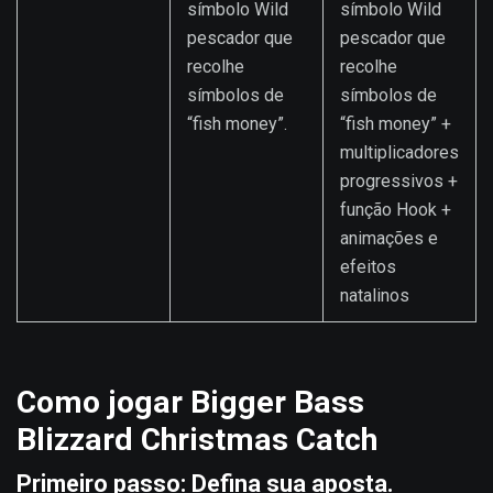
símbolo Wild
símbolo Wild
pescador que
pescador que
recolhe
recolhe
símbolos de
símbolos de
“fish money”.
“fish money” +
multiplicadores
progressivos +
função Hook +
animações e
efeitos
natalinos
Como jogar Bigger Bass
Blizzard Christmas Catch
Primeiro passo: Defina sua aposta.