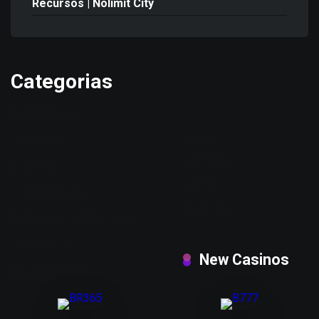
Recursos | Nolimit City
Categorias
Betting News
CASSINOS
Home
CASSINOS
ESPORTA
JOGOS
Gambling News
NOTICIAS
NOTÍCIAS SOBRE JOGOS
Slots News
New Casinos
Uncategorized