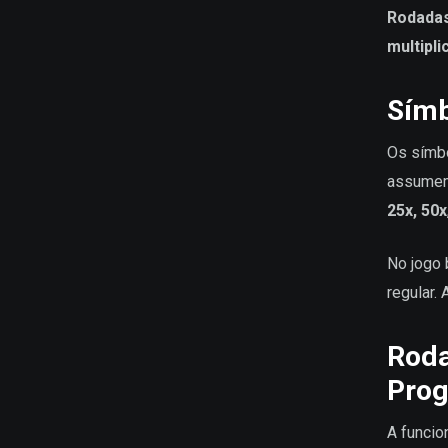
Rodadas
multipl
Símb
Os símb
assumem 
25x, 50x
No jogo
regular.
Roda
Prog
A funcio