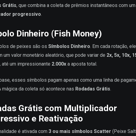
 Grátis
, que combina a coleta de prêmios instantâneos com um
icador progressivo
.
olo Dinheiro (Fish Money)
olos de peixes são os
Símbolos Dinheiro
. Em cada rotação, el
um valor monetário aleatório, que pode variar de
2x, 5x, 10x, 1
, até um impressionante
2.000x
a aposta total.
 base, esses símbolos pagam apenas como uma linha de pagam
 A mágica da coleta só acontece nas
Rodadas Grátis
.
das Grátis com Multiplicador
ressivo e Reativação
nalidade é ativada com
3 ou mais símbolos Scatter
(Peixe Salt