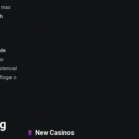
Betting News
, mas
CASSINOS
sh
ESPORTA
Gambling News
NOTÍCIAS SOBRE JOGOS
 de
go
Slots News
otencial
Uncategorized
fisgar o
Home
CASSINOS
-
JOGOS
NOTICIAS
ig
New Casinos