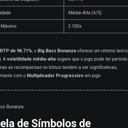
lidade
Média-Alta (4/5)
 Máximo
2.100x
RTP de 96.71%
, o
Big Bass Bonanza
oferece um retorno teóri
a. A
volatilidade média-alta
sugere que o jogo pode ter período
mas as recompensas no bônus tendem a ser significativas,
lmente com o
Multiplicador Progressivo
em jogo.
—————————————————————————————————————
ela de Símbolos de