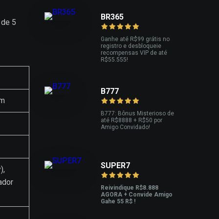
BR365
 de 5
Ganhe até R
$99 grátis no
registro e desbloqueie
recompensas VIP de até
R$
55.555!
B777
om
B777: Bônus Misterioso de
até R
$8888 + R$
50 por
Amigo Convidado!
SUPER7
),
ador
Reivindique R$8.888
AGORA + Convide Amigo
Gahe 55 R$ !