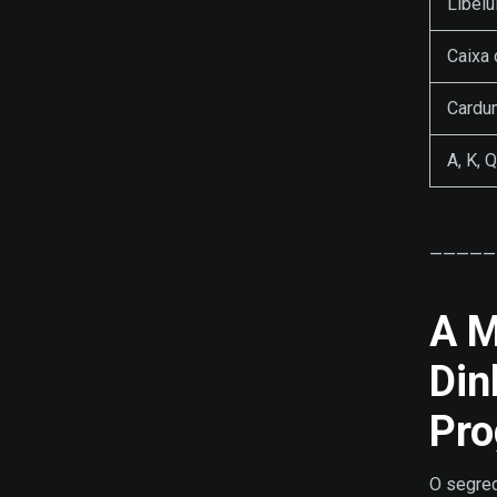
Libélu
Caixa
Cardu
A, K, Q
—————
A M
Din
Pro
O segre