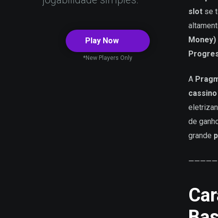
slot
se t
altament
Money)
Play Now
Progre
*New Players Only
A
Pragm
cassino 
eletriza
de ganho
grande
p
—————
Car
Bas