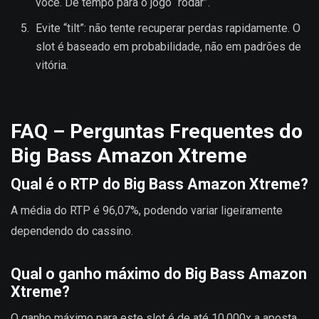
você. Dê tempo para o jogo “rodar”.
Evite “tilt”: não tente recuperar perdas rapidamente. O
slot é baseado em probabilidade, não em padrões de
vitória.
FAQ – Perguntas Frequentes do
Big Bass Amazon Xtreme
Qual é o RTP do Big Bass Amazon Xtreme?
A média do RTP é 96,07%, podendo variar ligeiramente
dependendo do cassino.
Qual o ganho máximo do Big Bass Amazon
Xtreme?
O ganho máximo para este slot é de até 10.000x a aposta.