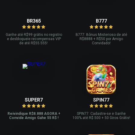
BR365
B777
Ganhe até R
$99 grátis no registro
B777: Bônus Misterioso de até
e desbloqueie recompensas VIP
R
$8888 + R$
50 por Amigo
de até R$
55.555!
Convidado!
SUPER7
SPIN77
Reivindique R$8.888 AGORA +
SPIN77: Cadastre-se e Ganhe
Convide Amigo Gahe 55 R$ !
100% até R$ 500 + 50 Giros Grátis!