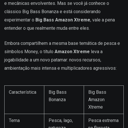
e mecânicas envolventes. Mas se você já conhece o
clássico Big Bass Bonanza e está considerando
experimentar o
Big Bass Amazon Xtreme
, vale a pena
entender o que realmente muda entre eles.
Embora compartilhem a mesma base temática de pesca e
símbolos Money, o título
Amazon Xtreme
leva a
jogabilidade a um novo patamar: novos recursos,
ambientação mais intensa e multiplicadores agressivos:
Característica
Big Bass
Big Bass
Bonanza
Amazon
Xtreme
Tema
Pesca, lago,
Pesca extrema
natureza
na floresta