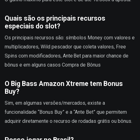
Quais são os principais recursos
especiais do slot?
Os principais recursos são: símbolos Money com valores e
multiplicadores, Wild pescador que coleta valores, Free
Spins com modificadores, Ante Bet para maior chance de
bônus e em alguns casos Compra de Bônus
O Big Bass Amazon Xtreme tem Bonus
Buy?
Sim, em algumas versões/mercados, existe a
funcionalidade “Bonus Buy” e a “Ante Bet” que permitem
adquirir diretamente o recurso de rodadas grátis ou bônus.
Posso jogar no Brasil?