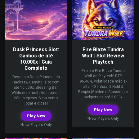
Dusk Princess Slot:
Fire Blaze Tundra
Ganhos de até
Wolf | Slot Review
10.000x | Guia
Playtech
Completo
Explore Fire Blaze Tundra
Wolf da Playtech! RTP
Descubra Dusk Princess da
96.46%, volatilidade média-
Hacksaw Gaming: slot com
alta, 40 linhas, 2 Hold &
até 10.000x, Blessing Bar,
Respin (Golden e Classics) e
Wilds com multiplicadores e
Jackpots de até 2.000x!
bônus épicos. Veja como
jogar e dicas!
Play Now
Play Now
*New Players Only
*New Players Only