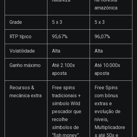
amazônica
Grade
5 x 3
5 x 3
RTP típico
95,67%
96,07%
Volatilidade
Alta
Alta
Ganho máximo
Até 2.100x
Até 10.000x
aposta
aposta
Recursos &
Free spins
Free Spins
mecânica extra
tradicionais +
com bônus
símbolo Wild
extras e
pescador que
evolução de
recolhe
níveis,
símbolos de
Multiplicadore
“fish money”.
s até 50x e