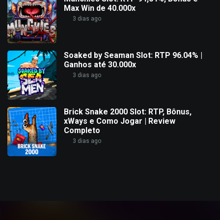
Max Win de 40.000x
3 dias ago
Soaked by Seaman Slot: RTP 96.04% |
Ganhos até 30.000x
3 dias ago
Brick Snake 2000 Slot: RTP, Bônus,
xWays e Como Jogar | Review
Completo
3 dias ago