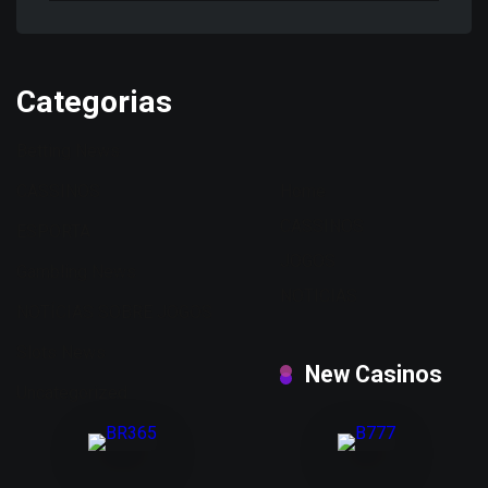
Categorias
Betting News
CASSINOS
Home
CASSINOS
ESPORTA
JOGOS
Gambling News
NOTICIAS
NOTÍCIAS SOBRE JOGOS
Slots News
New Casinos
Uncategorized