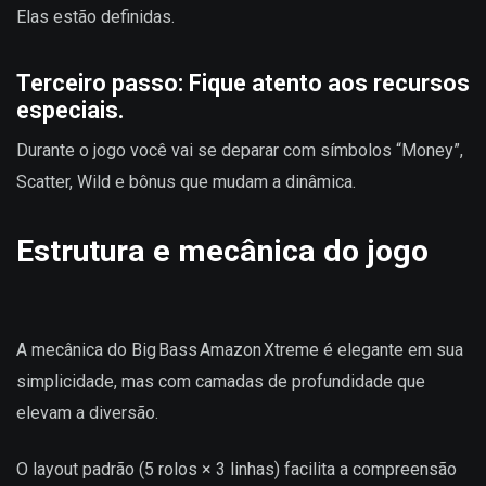
Elas estão definidas.
Terceiro passo: Fique atento aos recursos
especiais.
Durante o jogo você vai se deparar com símbolos “Money”,
Scatter, Wild e bônus que mudam a dinâmica.
Estrutura e mecânica do jogo
A mecânica do Big Bass Amazon Xtreme é elegante em sua
simplicidade, mas com camadas de profundidade que
elevam a diversão.
O layout padrão (5 rolos × 3 linhas) facilita a compreensão