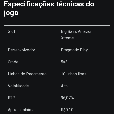
Especificações técnicas do
jogo
Slot
Big Bass Amazon
Xtreme
Desenvolvedor
Pragmatic Play
Grade
5×3
Linhas de Pagamento
10 linhas fixas
Volatilidade
Alta
RTP
96,07%
Aposta mínima
R$0,10