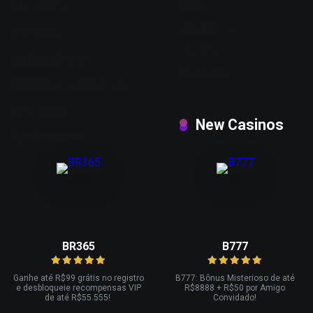
CASSINOS
Home
CASSINOS
ESPORTA
JOGOS
Gambling News
NOTICIAS
NOTÍCIAS SOBRE JOGOS
Slots News
New Casinos
Uncategorized
BR365
B777
Ganhe até R
$99 grátis no registro
B777: Bônus Misterioso de até
e desbloqueie recompensas VIP
R
$8888 + R$
50 por Amigo
de até R$
55.555!
Convidado!