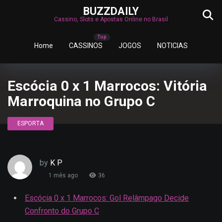
BUZZDAILY
Cassino, Slots e Apostas Online no Brasil
Home
CASSINOS
JOGOS
NOTICIAS
Escócia 0 x 1 Marrocos: Vitória
Marroquina no Grupo C
ESPORTA
by
K P
1 mês ago
36
Escócia 0 x 1 Marrocos: Gol Relâmpago Decide
Confronto do Grupo C