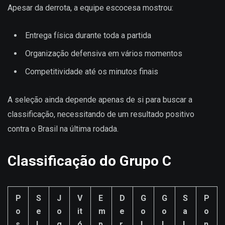
Apesar da derrota, a equipe escocesa mostrou:
Entrega física durante toda a partida
Organização defensiva em vários momentos
Competitividade até os minutos finais
A seleção ainda depende apenas de si para buscar a
classificação, necessitando de um resultado positivo
contra o Brasil na última rodada.
Classificação do Grupo C
P
S
J
V
E
D
G
G
S
P
o
e
o
it
m
e
o
o
a
o
s
l
g
ó
p
r
l
l
l
n