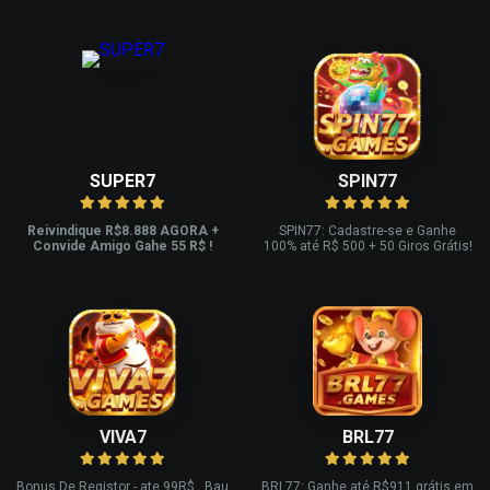
SUPER7
SPIN77
Reivindique R$8.888 AGORA +
SPIN77: Cadastre-se e Ganhe
Convide Amigo Gahe 55 R$ !
100% até R$ 500 + 50 Giros Grátis!
VIVA7
BRL77
Bonus De Registor - ate 99R$ , Bau
BRL77: Ganhe até R$911 grátis em