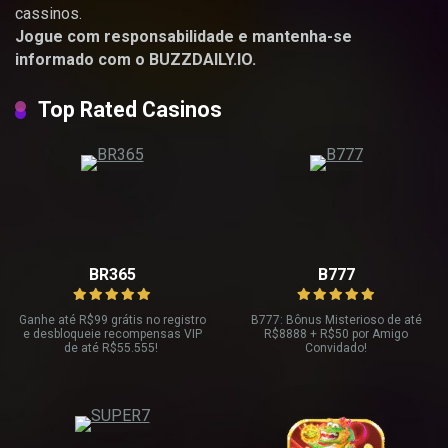
cassinos.
Jogue com responsabilidade e mantenha-se
informado com o BUZZDAILY.IO.
Top Rated Casinos
BR365
B777
Ganhe até R
$99 grátis no registro
B777: Bônus Misterioso de até
e desbloqueie recompensas VIP
R
$8888 + R$
50 por Amigo
de até R$
55.555!
Convidado!