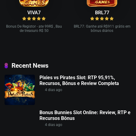
VIVA7
BRL77
Bonus De Registor - ate 99R$ , Bau
BRL77: Ganhe até R$911 grátis em
de treasuro R$ 50
bônus diários
Recent News
Pixies vs Pirates Slot: RTP 95,91%,
Recursos, Bônus e Review Completa
4 dias ago
Bonus Bunnies Slot Online: Review, RTP e
Recursos Bônus
4 dias ago