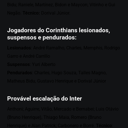
Bidu; Raniele, Martínez, Bidon e Maycon; Vitinho e Gui
Negão.
Técnico:
Dorival Júnior.
Jogadores do Corinthians lesionados,
suspensos e pendurados:
Lesionados
: André Ramalho, Charles, Memphis, Rodrigo
Garro e André Carrillo
Suspensos
: Yuri Alberto
Pendurados
: Charles, Hugo Souza, Talles Magno,
Matheus Bidu, Gustavo Henrique e Dorival Júnior
Provável escalação do Inter
Anthoni; Aguirre, Vitão, Mercado e Bernabei; Luis Otávio
(Bruno Henrique), Thiago Maia, Romero (Bruno
Henrique) e Alan Patrick; Carbonero e Borré.
Técnico
: