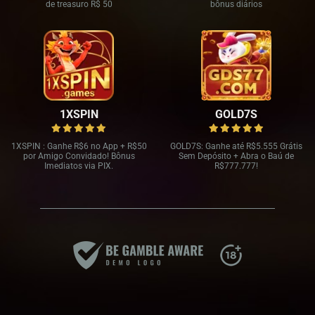
de treasuro R$ 50
bônus diários
1XSPIN
GOLD7S
1XSPIN : Ganhe R
$6 no App + R$
50
GOLD7S: Ganhe até R
$5.555 Grátis
por Amigo Convidado! Bônus
Sem Depósito + Abra o Baú de
Imediatos via PIX.
R$
777.777!