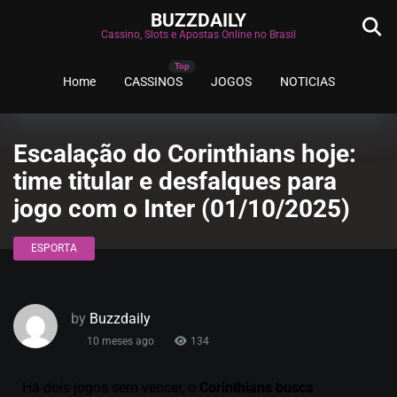
BUZZDAILY
Cassino, Slots e Apostas Online no Brasil
Home
CASSINOS
JOGOS
NOTICIAS
Escalação do Corinthians hoje:
time titular e desfalques para
jogo com o Inter (01/10/2025)
ESPORTA
by
Buzzdaily
10 meses ago
134
Há dois jogos sem vencer, o
Corinthians busca