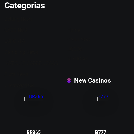
Categorias
Betting News
CASSINOS
Home
CASSINOS
ESPORTA
JOGOS
Gambling News
NOTICIAS
NOTÍCIAS SOBRE JOGOS
Slots News
New Casinos
Uncategorized
BR365
B777