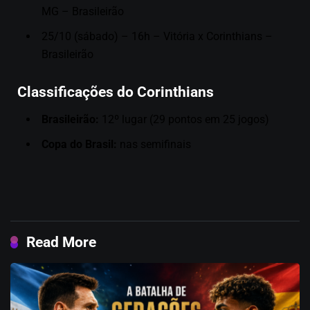
MG – Brasileirão
25/10 (sábado) – 16h – Vitória x Corinthians –
Brasileirão
Classificações do Corinthians
Brasileirão:
12º lugar (29 pontos em 25 jogos)
Copa do Brasil:
nas semifinais
Read More