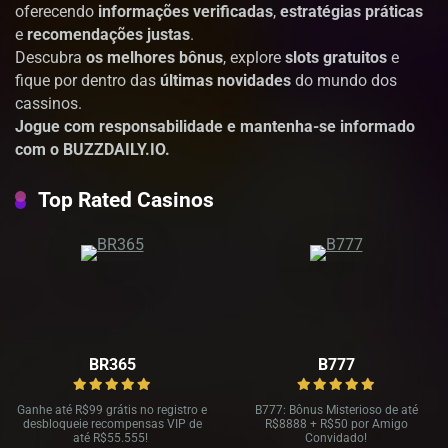
oferecendo
informações verificadas
,
estratégias práticas
e
recomendações justas
.
Descubra
os melhores bônus
, explore
slots gratuitos
e
fique por dentro das
últimas novidades
do mundo dos
cassinos.
Jogue com responsabilidade e mantenha-se informado
com o BUZZDAILY.IO.
Top Rated Casinos
BR365
B777
Ganhe até R
$99 grátis no registro e
B777: Bônus Misterioso de até
desbloqueie recompensas VIP de
R
$8888 + R$
50 por Amigo
até R$
55.555!
Convidado!