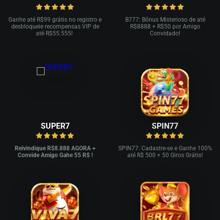
Ganhe até R
$99 grátis no registro e
B777: Bônus Misterioso de até
desbloqueie recompensas VIP de
R
$8888 + R$
50 por Amigo
até R$
55.555!
Convidado!
SUPER7
SPIN77
Reivindique R$8.888 AGORA +
SPIN77: Cadastre-se e Ganhe 100%
Convide Amigo Gahe 55 R$ !
até R$ 500 + 50 Giros Grátis!