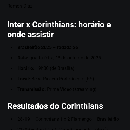
Ramon Díaz
Inter x Corinthians: horário e
onde assistir
Brasileirão 2025 – rodada 26
Data:
quarta-feira, 1º de outubro de 2025
Horário:
19h30 (de Brasília)
Local:
Beira-Rio, em Porto Alegre (RS)
Transmissão:
Prime Video (streaming)
Resultados do Corinthians
28/09 – Corinthians 1 x 2 Flamengo – Brasileirão
21/09 – Sport 1 x 0 Corinthians – Brasileirão