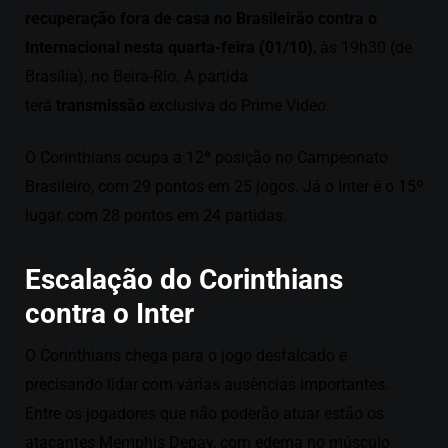
recuperação fora de casa no Brasileirão contra o
Internacional nesta quarta-feira (01/10)
, às 19h30 (de
Brasília), no Beira-Rio. A partida
terá
transmissão
exclusiva do Prime Video.
O Corinthians ocupa a 12ª posição no Campeonato
Brasileiro, com 29 pontos em 25 jogos. Já o Inter é o 15º
lugar, com 28 pontos em 24 partidas.
Escalação do Corinthians
contra o Inter
O Corinthians chega para o jogo desfalcado e
precisando lidar com várias ausências importantes.
Entre os jogadores que não poderão atuar estão os
atacantes Memphis Depay, com edema no músculo