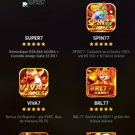
SUPER7
SPIN77
Reivindique R$8.888 AGORA +
SPIN77: Cadastre-se e Ganhe 100%
Convide Amigo Gahe 55 R$ !
até R$ 500 + 50 Giros Grátis!
VIVA7
BRL77
Bonus De Registor - ate 99R$ , Bau
BRL77: Ganhe até R$911 grátis em
de treasuro R$ 50
bônus diários