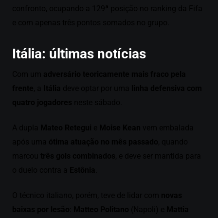
confronto, ocupando a 129ª posição no ranking da Fifa
e com apenas três pontos somados no grupo.
Itália: últimas notícias
Com um
adversário teoricamente mais fraco pela
frente
, a
Itália
deve optar por uma
linha defensiva com
quatro jogadores
neste sábado.
A dupla
Mateo Retegui
e
Moise Kean
vem embalada
após uma
ótima atuação no mês passado
, quando
marcou
três gols combinados
, e deve ser mantida para
o duelo contra a
Estônia
.
O técnico italiano, porém, teve de lidar com
novas
baixas por lesão
:
Matteo Politano
(Napoli) e
Mattia