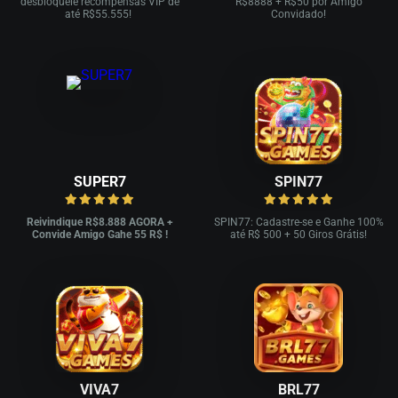
desbloqueie recompensas VIP de
R
$8888 + R$
50 por Amigo
até R$
55.555!
Convidado!
SUPER7
SPIN77
Reivindique R$8.888 AGORA +
SPIN77: Cadastre-se e Ganhe 100%
Convide Amigo Gahe 55 R$ !
até R$ 500 + 50 Giros Grátis!
VIVA7
BRL77