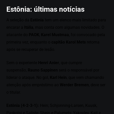
Estônia: últimas notícias
A seleção da
Estônia
tem um elenco mais limitado para
encarar a
Itália
, mas conta com algumas novidades. O
atacante do
PAOK
,
Karel Mustmaa
, foi convocado pela
primeira vez, enquanto o
capitão Karol Mets
retorna
após se recuperar de lesão.
Sem o experiente
Henri Anier
, que cumpre
suspensão,
Rauno Sappinen
será o responsável por
liderar o ataque. No gol,
Karl Hein
, que vem chamando
atenção após empréstimo ao
Werder Bremen
, deve ser
o titular.
Estônia (4-2-3-1):
Hein; Schjonning-Larsen, Kuusk,
Paskotsi e Saliste; Shein e Palumets; Yakovlev, Kait e