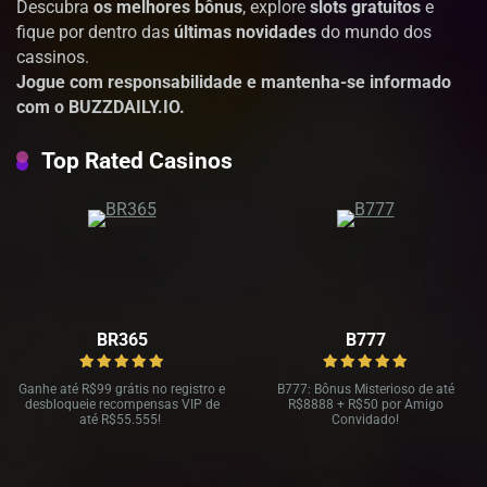
Descubra
os melhores bônus
, explore
slots gratuitos
e
fique por dentro das
últimas novidades
do mundo dos
cassinos.
Jogue com responsabilidade e mantenha-se informado
com o BUZZDAILY.IO.
Top Rated Casinos
BR365
B777
Ganhe até R
$99 grátis no registro e
B777: Bônus Misterioso de até
desbloqueie recompensas VIP de
R
$8888 + R$
50 por Amigo
até R$
55.555!
Convidado!