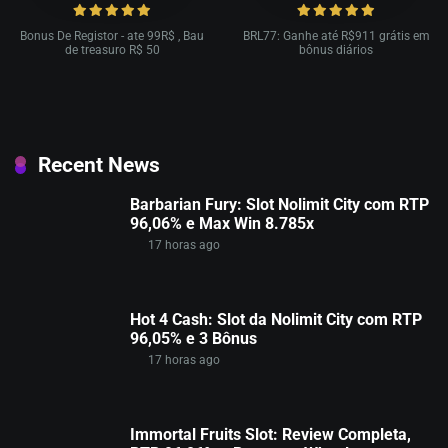
Bonus De Registor - ate 99R$ , Bau
BRL77: Ganhe até R$911 grátis em
de treasuro R$ 50
bônus diários
Recent News
Barbarian Fury: Slot Nolimit City com RTP
96,06% e Max Win 8.785x
17 horas ago
Hot 4 Cash: Slot da Nolimit City com RTP
96,05% e 3 Bônus
17 horas ago
Immortal Fruits Slot: Review Completa,