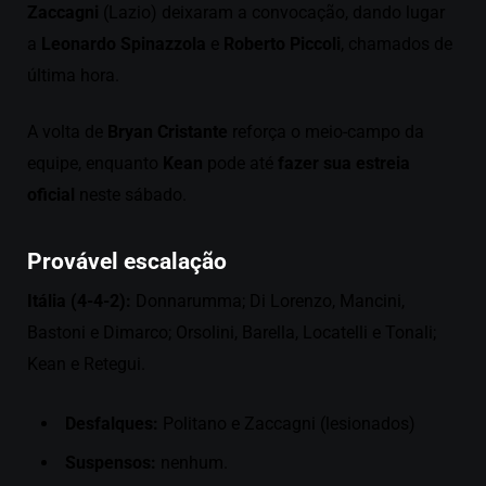
Zaccagni
(Lazio) deixaram a convocação, dando lugar
a
Leonardo Spinazzola
e
Roberto Piccoli
, chamados de
última hora.
A volta de
Bryan Cristante
reforça o meio-campo da
equipe, enquanto
Kean
pode até
fazer sua estreia
oficial
neste sábado.
Provável escalação
Itália (4-4-2):
Donnarumma; Di Lorenzo, Mancini,
Bastoni e Dimarco; Orsolini, Barella, Locatelli e Tonali;
Kean e Retegui.
Desfalques:
Politano e Zaccagni (lesionados)
Suspensos:
nenhum.