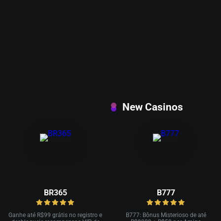
Betting News
CASSINOS
Home
CASSINOS
ESPORTA
JOGOS
Gambling News
NOTICIAS
NOTÍCIAS SOBRE JOGOS
Slots News
New Casinos
Uncategorized
BR365
B777
Ganhe até R
$99 grátis no registro e
B777: Bônus Misterioso de até