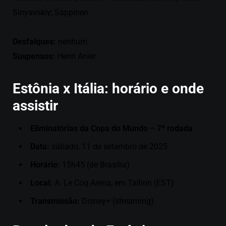
Sinyavskiy; Sappinen.
Desfalques:
nenhum.
Suspensos:
Henri Anier.
Estônia x Itália: horário e onde
assistir
Eliminatórias da Copa do Mundo – 7ª rodada
Data:
sábado, 11 de setembro de 2025
Horário:
15h45 (de Brasília)
Local:
A. Le Coq Arena, em Tallinn (EST)
Transmissão:
Disney+ (streaming)