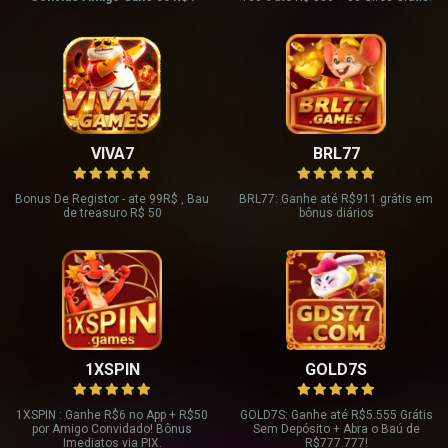
VIVA7
BRL77
Bonus De Registor - ate 99R$ , Bau
BRL77: Ganhe até R$911 grátis em
de treasuro R$ 50
bônus diários
1XSPIN
GOLD7S
1XSPIN : Ganhe R
$6 no App + R$
50
GOLD7S: Ganhe até R
$5.555 Grátis
por Amigo Convidado! Bônus
Sem Depósito + Abra o Baú de
Imediatos via PIX.
R$
777.777!