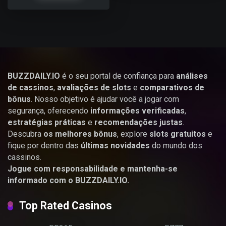
BUZZDAILY.IO
é o seu portal de confiança para
análises
de cassinos
,
avaliações de slots
e
comparativos de
bônus
. Nosso objetivo é ajudar você a jogar com
segurança, oferecendo
informações verificadas
,
estratégias práticas
e
recomendações justas
.
Descubra
os melhores bônus
, explore
slots gratuitos
e
fique por dentro das
últimas novidades
do mundo dos
cassinos.
Jogue com responsabilidade e mantenha-se
informado com o BUZZDAILY.IO.
Top Rated Casinos