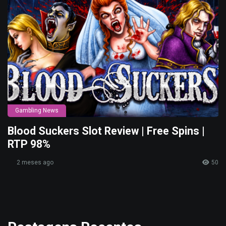
Gambling News
Blood Suckers Slot Review | Free Spins |
RTP 98%
2 meses ago
50