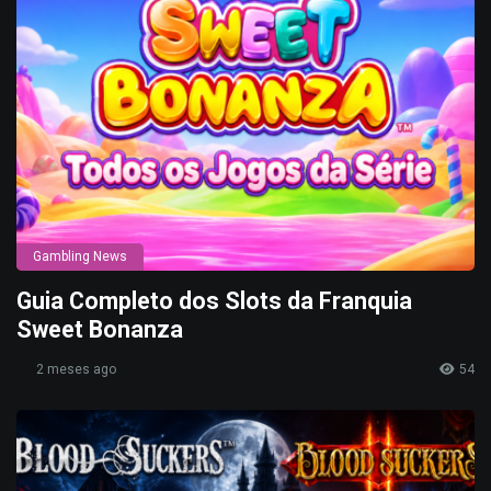
Gambling News
Guia Completo dos Slots da Franquia
Sweet Bonanza
2 meses ago
54