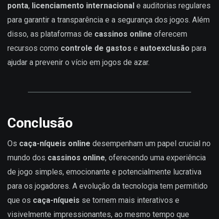
ponta
,
licenciamento internacional
e auditorias regulares
para garantir a transparência e a segurança dos jogos. Além
disso, as plataformas de
cassinos online
oferecem
recursos como
controle de gastos
e
autoexclusão
para
ajudar a prevenir o vício em jogos de azar.
Conclusão
Os
caça-níqueis online
desempenham um papel crucial no
mundo dos
cassinos online
, oferecendo uma experiência
de jogo simples, emocionante e potencialmente lucrativa
para os jogadores. A evolução da tecnologia tem permitido
que os
caça-níqueis
se tornem mais interativos e
visivelmente impressionantes, ao mesmo tempo que