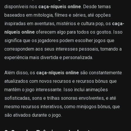
disponíveis nos
caça-níqueis online
. Desde temas
baseados em mitologia, filmes e séries, até opções
inspiradas em aventuras, mistérios e cultura pop, os
caça-
níqueis online
oferecem algo para todos os gostos. Isso
significa que os jogadores podem escolher jogos que
correspondem aos seus interesses pessoais, tornando a
experiência mais divertida e personalizada.
Além disso, os
caça-níqueis online
são constantemente
atualizados com novos recursos e recursos bônus que
mantêm o jogo interessante. Isso inclui animações
sofisticadas, sons e trilhas sonoras envolventes, e até
mesmo recursos interativos, como minijogos bônus, que
são ativados durante o jogo.