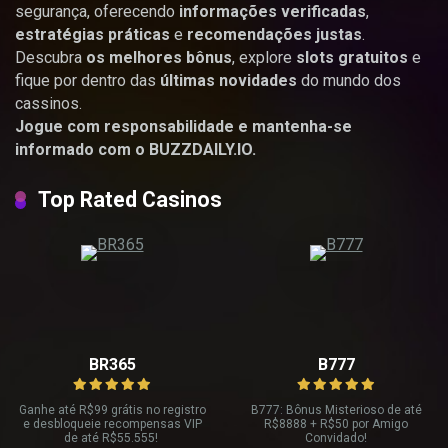
segurança, oferecendo
informações verificadas
,
estratégias práticas
e
recomendações justas
.
Descubra
os melhores bônus
, explore
slots gratuitos
e
fique por dentro das
últimas novidades
do mundo dos
cassinos.
Jogue com responsabilidade e mantenha-se
informado com o BUZZDAILY.IO.
Top Rated Casinos
BR365
B777
Ganhe até R
$99 grátis no registro
B777: Bônus Misterioso de até
e desbloqueie recompensas VIP
R
$8888 + R$
50 por Amigo
de até R$
55.555!
Convidado!