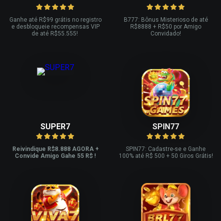
Ganhe até R
$99 grátis no registro
B777: Bônus Misterioso de até
e desbloqueie recompensas VIP
R
$8888 + R$
50 por Amigo
de até R$
55.555!
Convidado!
SUPER7
SPIN77
Reivindique R$8.888 AGORA +
SPIN77: Cadastre-se e Ganhe
Convide Amigo Gahe 55 R$ !
100% até R$ 500 + 50 Giros Grátis!