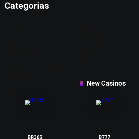
Categorias
Betting News
CASSINOS
Home
CASSINOS
ESPORTA
JOGOS
Gambling News
NOTICIAS
NOTÍCIAS SOBRE JOGOS
Slots News
New Casinos
Uncategorized
BR365
B777