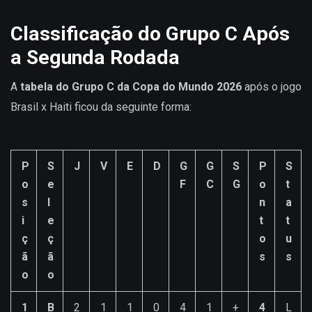
Classificação do Grupo C Após
a Segunda Rodada
A
tabela do Grupo C da Copa do Mundo 2026
após o jogo
Brasil x Haiti ficou da seguinte forma:
P
S
J
V
E
D
G
G
S
P
S
o
e
F
C
G
o
t
s
l
n
a
i
e
t
t
ç
ç
o
u
ã
ã
s
s
o
o
1
B
2
1
1
0
4
1
+
4
L