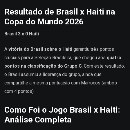
Resultado de Brasil x Haiti na
Copa do Mundo 2026
Brasil 3 x 0 Haiti
A
vitória do Brasil sobre o Haiti
garantiu três pontos
cruciais para a Seleção Brasileira, que chegou aos
quatro
pontos na classificação do Grupo C
. Com este resultado,
o Brasil assumiu a liderança do grupo, ainda que
compartilhe a mesma pontuação com Marrocos (ambos
com 4 pontos).
Como Foi o Jogo Brasil x Haiti:
Análise Completa