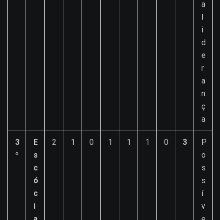
a
l
i
d
e
r
a
n
ç
a
3
E
2
1
0
1
1
1
0
3
P
º
s
o
c
s
ó
s
c
í
i
v
a
e