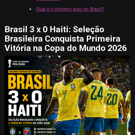
Qual é o próximo jogo do Brasil?
Brasil 3 x 0 Haiti: Seleção
Brasileira Conquista Primeira
Vitória na Copa do Mundo 2026