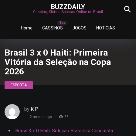
BUZZDAILY
Cassino, Slots e Apostas Online no Brasil
Home
CASSINOS
JOGOS
NOTICIAS
Brasil 3 x 0 Haiti: Primeira
Vitória da Seleção na Copa
2026
ESPORTA
by
K P
2 meses ago
36
Brasil 3 x 0 Haiti: Seleção Brasileira Conquista