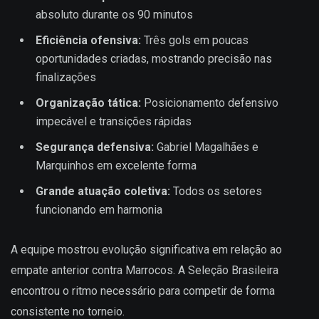
absoluto durante os 90 minutos
Eficiência ofensiva:
Três gols em poucas
oportunidades criadas, mostrando precisão nas
finalizações
Organização tática:
Posicionamento defensivo
impecável e transições rápidas
Segurança defensiva:
Gabriel Magalhães e
Marquinhos em excelente forma
Grande atuação coletiva:
Todos os setores
funcionando em harmonia
A equipe mostrou evolução significativa em relação ao
empate anterior contra Marrocos. A Seleção Brasileira
encontrou o ritmo necessário para competir de forma
consistente no torneio.