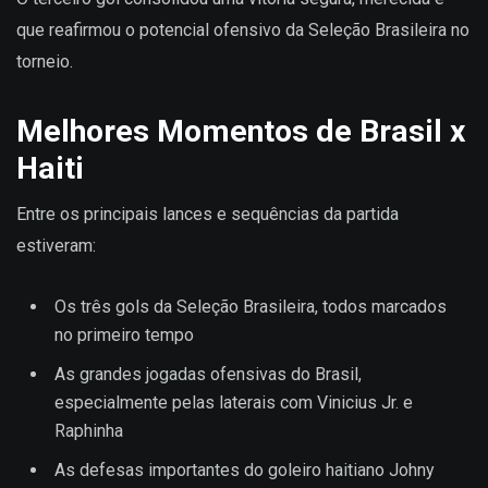
que reafirmou o potencial ofensivo da Seleção Brasileira no
torneio.
Melhores Momentos de Brasil x
Haiti
Entre os principais lances e sequências da partida
estiveram:
Os três gols da Seleção Brasileira, todos marcados
no primeiro tempo
As grandes jogadas ofensivas do Brasil,
especialmente pelas laterais com Vinicius Jr. e
Raphinha
As defesas importantes do goleiro haitiano Johny