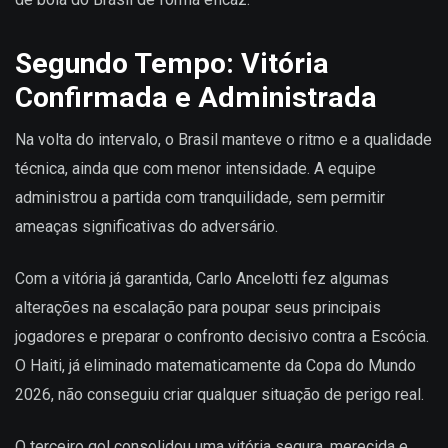
Segundo Tempo: Vitória
Confirmada e Administrada
Na volta do intervalo, o Brasil manteve o ritmo e a qualidade
técnica, ainda que com menor intensidade. A equipe
administrou a partida com tranquilidade, sem permitir
ameaças significativas do adversário.
Com a vitória já garantida, Carlo Ancelotti fez algumas
alterações na escalação para poupar seus principais
jogadores e preparar o confronto decisivo contra a Escócia.
O Haiti, já eliminado matematicamente da Copa do Mundo
2026, não conseguiu criar qualquer situação de perigo real.
O terceiro gol consolidou uma vitória segura, merecida e