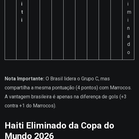
i
i
t
m
i
i
n
a
d
o
Nota Importante:
O Brasil lidera o Grupo C, mas
compartilha a mesma pontuação (4 pontos) com Marrocos.
A vantagem brasileira é apenas na diferença de gols (+3
contra +1 do Marrocos).
Haiti Eliminado da Copa do
Mundo 2026