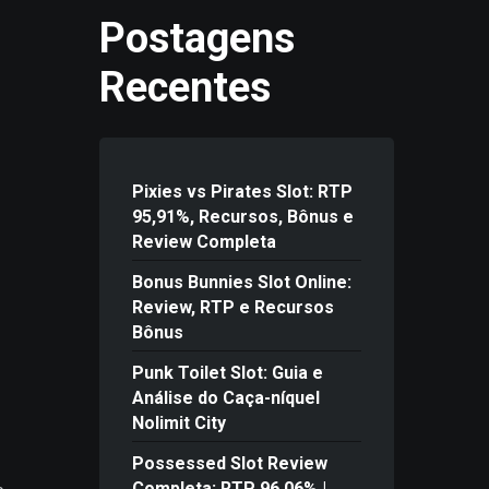
Postagens
Recentes
Pixies vs Pirates Slot: RTP
95,91%, Recursos, Bônus e
Review Completa
Bonus Bunnies Slot Online:
Review, RTP e Recursos
Bônus
Punk Toilet Slot: Guia e
Análise do Caça-níquel
Nolimit City
Possessed Slot Review
Completa: RTP 96,06% |