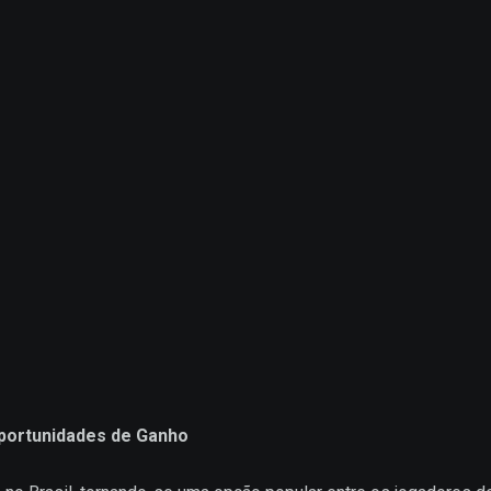
Oportunidades de Ganho