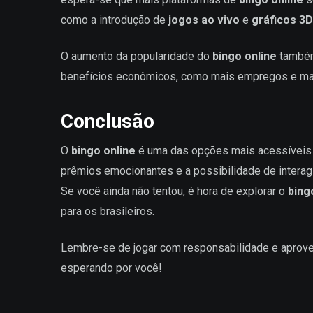
como a introdução de
jogos ao vivo
e
gráficos 3D
O aumento da popularidade do
bingo online
também 
benefícios econômicos, como mais empregos e mai
Conclusão
O
bingo online
é uma das opções mais acessíveis 
prêmios emocionantes e a possibilidade de interagi
Se você ainda não tentou, é hora de explorar o
bing
para os brasileiros.
Lembre-se de jogar com responsabilidade e aprov
esperando por você!