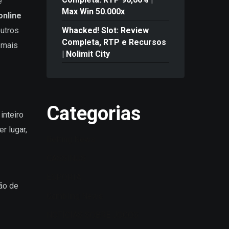
e
Max Win 50.000x
online
Whacked! Slot: Review
outros
Completa, RTP e Recursos
 mais
| Nolimit City
Categorias
inteiro
r lugar,
Betting News
CASSINOS
ESPORTA
ção de
Gambling News
NOTÍCIAS SOBRE JOGOS