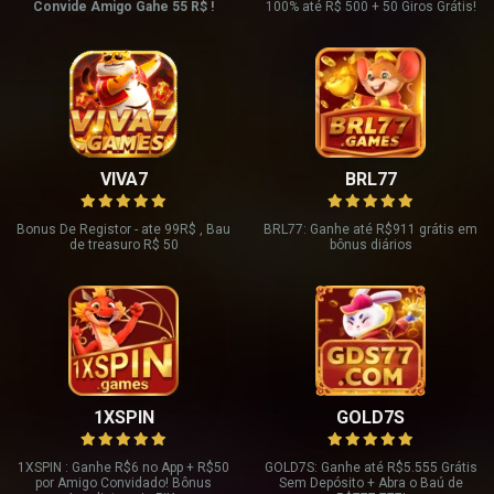
Convide Amigo Gahe 55 R$ !
100% até R$ 500 + 50 Giros Grátis!
VIVA7
BRL77
Bonus De Registor - ate 99R$ , Bau
BRL77: Ganhe até R$911 grátis em
de treasuro R$ 50
bônus diários
1XSPIN
GOLD7S
1XSPIN : Ganhe R
$6 no App + R$
50
GOLD7S: Ganhe até R
$5.555 Grátis
por Amigo Convidado! Bônus
Sem Depósito + Abra o Baú de