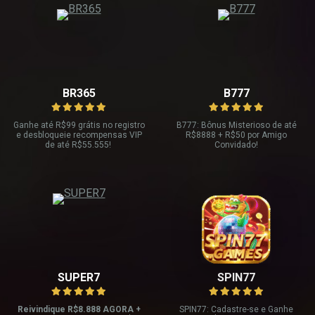
BR365
B777
Ganhe até R
$99 grátis no registro
B777: Bônus Misterioso de até
e desbloqueie recompensas VIP
R
$8888 + R$
50 por Amigo
de até R$
55.555!
Convidado!
SUPER7
SPIN77
Reivindique R$8.888 AGORA +
SPIN77: Cadastre-se e Ganhe