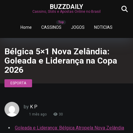
BUZZDAILY
Cassino, Slots e Apostas Online no Brasil
Home
CASSINOS
JOGOS
NOTICIAS
Bélgica 5×1 Nova Zelândia:
Goleada e Liderança na Copa
2026
ESPORTA
by
K P
1 mês ago
30
Goleada e Liderança: Bélgica Atropela Nova Zelândia