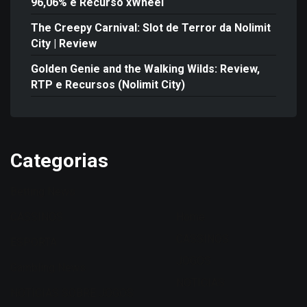
96,06% e Recurso xWheel
The Creepy Carnival: Slot de Terror da Nolimit
City | Review
Golden Genie and the Walking Wilds: Review,
RTP e Recursos (Nolimit City)
Categorias
Betting News
CASSINOS
Home
CASSINOS
ESPORTA
JOGOS
Gambling News
NOTICIAS
NOTÍCIAS SOBRE JOGOS