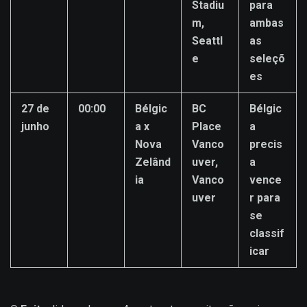
Stadiu
para
m,
ambas
Seattl
as
e
seleçõ
es
27 de
00:00
Bélgic
BC
Bélgic
junho
a x
Place
a
Nova
Vanco
precis
Zelând
uver,
a
ia
Vanco
vence
uver
r para
se
classif
icar