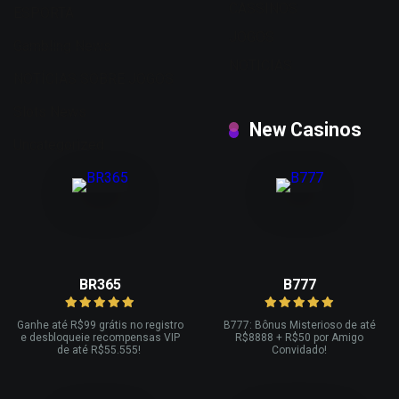
CASSINOS
ESPORTA
JOGOS
Gambling News
NOTICIAS
NOTÍCIAS SOBRE JOGOS
Slots News
New Casinos
Uncategorized
BR365
B777
Ganhe até R
$99 grátis no registro
B777: Bônus Misterioso de até
e desbloqueie recompensas VIP
R
$8888 + R$
50 por Amigo
de até R$
55.555!
Convidado!