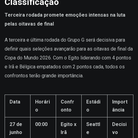
Classificação
Terceira rodada promete emoções intensas na luta
pelas oitavas de final
A terceira e última rodada do Grupo G será decisiva para
definir quais seleções avançarão para as oitavas de final da
Copa do Mundo 2026. Com o Egito liderando com 4 pontos
e Irã e Bélgica empatados com 2 pontos cada, todos os
confrontos terão grande importância.
Data
Horári
Confr
Estádi
Import
o
onto
o
ância
27 de
00:00
Egito x
Seattl
Decisi
junho
Irã
e
vo