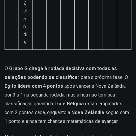
Z
el
â
n
di
a
O
Grupo G chega à rodada decisiva com todas as
seleções podendo se classificar
para a próxima fase. O
Egito lidera com 4 pontos
após vencer a Nova Zelândia
por 3 a 1 na segunda rodada, mas ainda não tem sua
classificação garantida.
Irã e Bélgica
estão empatados
com 2 pontos cada, enquanto a
Nova Zelândia
segue com
1 ponto e ainda tem chances matemáticas de avançar.