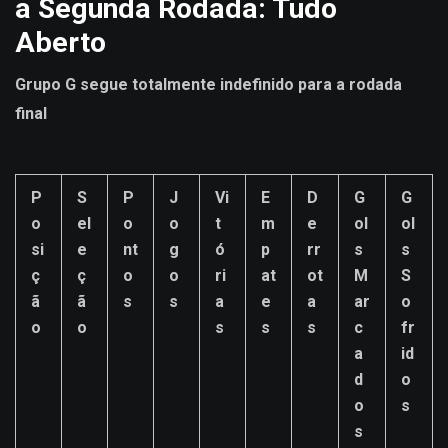
a Segunda Rodada: Tudo
Aberto
Grupo G segue totalmente indefinido para a rodada
final
P
S
P
J
Vi
E
D
G
G
o
el
o
o
t
m
e
ol
ol
si
e
nt
g
ó
p
rr
s
s
ç
ç
o
o
ri
at
ot
M
S
ã
ã
s
s
a
e
a
ar
o
o
o
s
s
s
c
fr
a
id
d
o
o
s
s