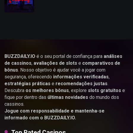
BUZZDAILY.IO
é o seu portal de confiança para
análises
de cassinos
,
avaliações de slots
e
comparativos de
bônus
. Nosso objetivo é ajudar você a jogar com
segurança, oferecendo
informações verificadas
,
estratégias práticas
e
recomendações justas
.
Descubra
os melhores bônus
, explore
slots gratuitos
e
fique por dentro das
últimas novidades
do mundo dos
cassinos.
Jogue com responsabilidade e mantenha-se
informado com o BUZZDAILY.IO.
Top Rated Casinos