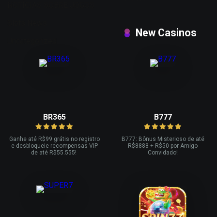
NOTÍCIAS SOBRE JOGOS
Slots News
New Casinos
Uncategorized
BR365
B777
Ganhe até R
$99 grátis no registro
B777: Bônus Misterioso de até
e desbloqueie recompensas VIP
R
$8888 + R$
50 por Amigo
de até R$
55.555!
Convidado!