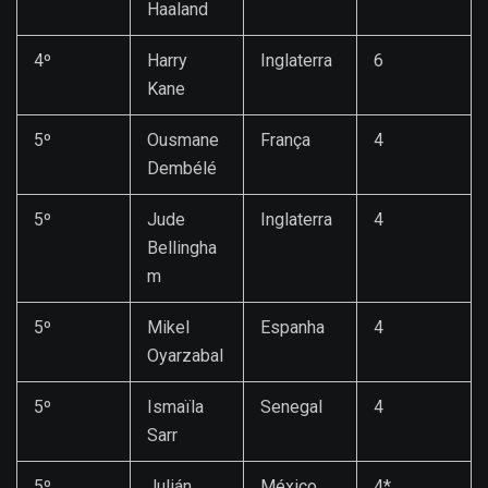
Haaland
4º
Harry
Inglaterra
6
Kane
5º
Ousmane
França
4
Dembélé
5º
Jude
Inglaterra
4
Bellingha
m
5º
Mikel
Espanha
4
Oyarzabal
5º
Ismaïla
Senegal
4
Sarr
5º
Julián
México
4*