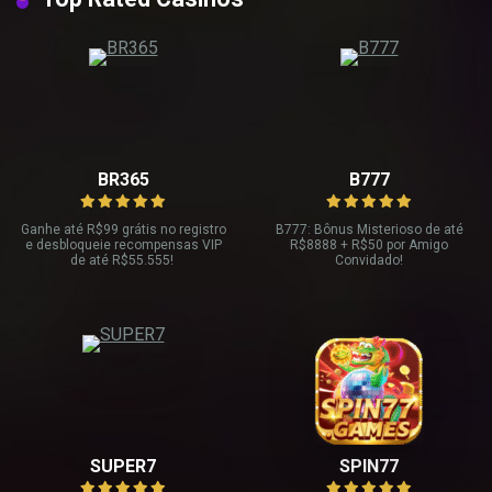
BR365
B777
Ganhe até R
$99 grátis no registro
B777: Bônus Misterioso de até
e desbloqueie recompensas VIP
R
$8888 + R$
50 por Amigo
de até R$
55.555!
Convidado!
SUPER7
SPIN77