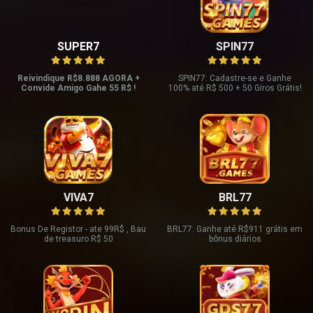
SUPER7
SPIN77
Reivindique R$8.888 AGORA +
SPIN77: Cadastre-se e Ganhe
Convide Amigo Gahe 55 R$ !
100% até R$ 500 + 50 Giros Grátis!
VIVA7
BRL77
Bonus De Registor - ate 99R$ , Bau
BRL77: Ganhe até R$911 grátis em
de treasuro R$ 50
bônus diários