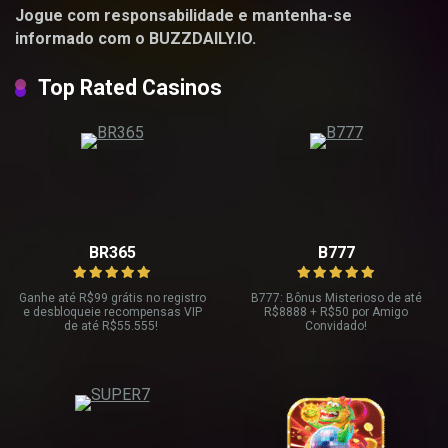
Jogue com responsabilidade e mantenha-se
informado com o BUZZDAILY.IO.
Top Rated Casinos
BR365
B777
Ganhe até R
$99 grátis no registro
B777: Bônus Misterioso de até
e desbloqueie recompensas VIP
R
$8888 + R$
50 por Amigo
de até R$
55.555!
Convidado!