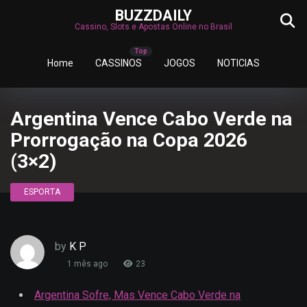
BUZZDAILY
Cassino, Slots e Apostas Online no Brasil
Home
CASSINOS
JOGOS
NOTICIAS
Argentina Vence Cabo Verde na
Prorrogação na Copa 2026
(3×2)
ESPORTA
by
K P
1 mês ago
23
Argentina Sofre, Mas Vence Cabo Verde na