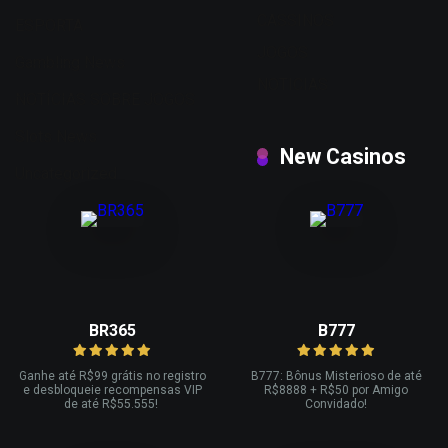
CASSINOS
ESPORTA
JOGOS
Gambling News
NOTICIAS
NOTÍCIAS SOBRE JOGOS
Slots News
New Casinos
Uncategorized
BR365
B777
Ganhe até R
$99 grátis no registro
B777: Bônus Misterioso de até
e desbloqueie recompensas VIP
R
$8888 + R$
50 por Amigo
de até R$
55.555!
Convidado!