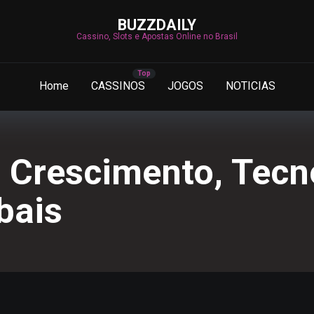
BUZZDAILY
Cassino, Slots e Apostas Online no Brasil
Home
CASSINOS
JOGOS
NOTICIAS
 Crescimento, Tecn
bais