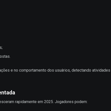
s;
ostas.
sações e no comportamento dos usuários, detectando atividades
mentada
esceram rapidamente em 2025. Jogadores podem: