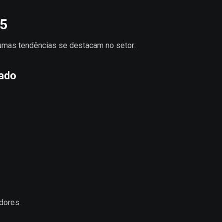
25
gumas tendências se destacam no setor:
cado
dores.