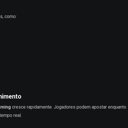
s, como:
nimento
aming
cresce rapidamente. Jogadores podem apostar enquanto
tempo real.