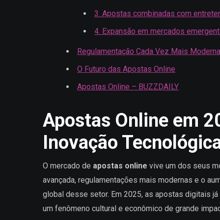
3. Apostas combinadas com entrete
4. Expansão em mercados emergen
Regulamentação Cada Vez Mais Modern
O Futuro das Apostas Online
Apostas Online – BUZZDAILY
Apostas Online em 20
Inovação Tecnológica
O mercado de
apostas online
vive um dos seus mo
avançada, regulamentações mais modernas e o aumen
global desse setor. Em 2025, as apostas digitais j
um fenômeno cultural e econômico de grande impac