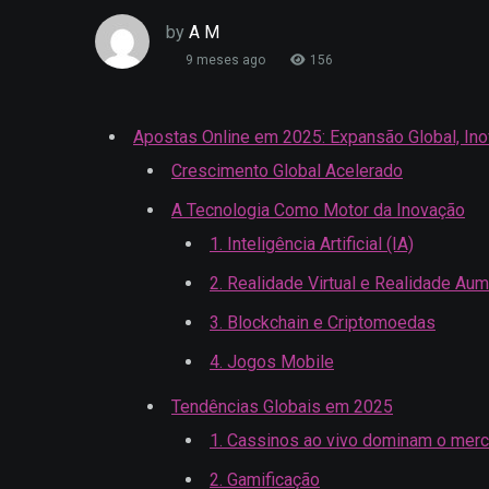
by
A M
9 meses ago
156
Apostas Online em 2025: Expansão Global, Ino
Crescimento Global Acelerado
A Tecnologia Como Motor da Inovação
1. Inteligência Artificial (IA)
2. Realidade Virtual e Realidade Au
3. Blockchain e Criptomoedas
4. Jogos Mobile
Tendências Globais em 2025
1. Cassinos ao vivo dominam o mer
2. Gamificação