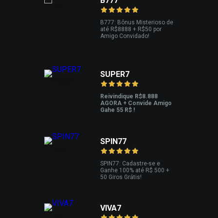
B777
B777: Bônus Misterioso de
até R
$8888 + R$
50 por
Amigo Convidado!
SUPER7
Reivindique R$8.888
AGORA + Convide Amigo
Gahe 55 R$ !
SPIN77
SPIN77: Cadastre-se e
Ganhe 100% até R$ 500 +
50 Giros Grátis!
VIVA7