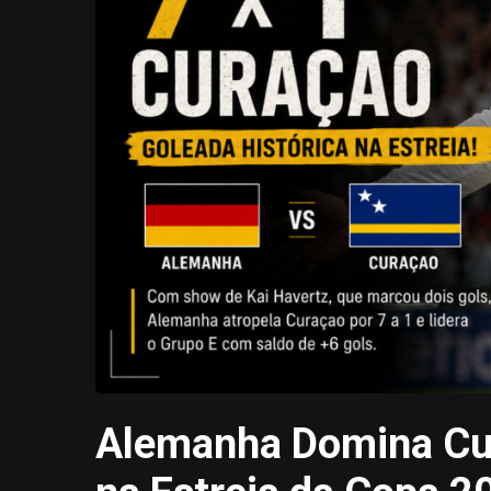
Alemanha Domina Cur