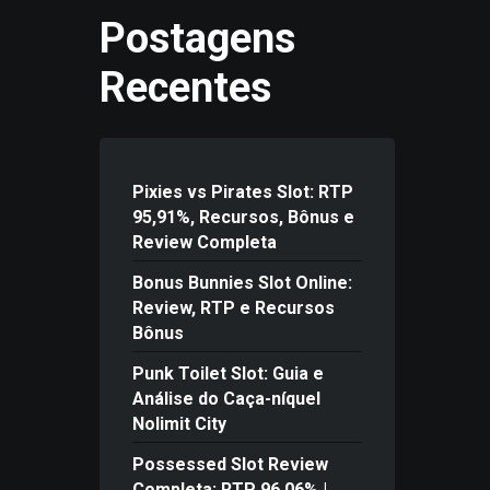
Postagens
Recentes
Pixies vs Pirates Slot: RTP
95,91%, Recursos, Bônus e
Review Completa
Bonus Bunnies Slot Online:
Review, RTP e Recursos
Bônus
Punk Toilet Slot: Guia e
Análise do Caça-níquel
Nolimit City
Possessed Slot Review
Completa: RTP 96,06% |