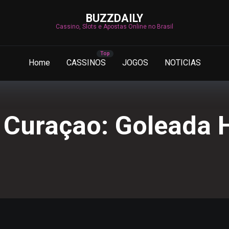
BUZZDAILY
Cassino, Slots e Apostas Online no Brasil
Home
CASSINOS
JOGOS
NOTICIAS
 Curaçao: Goleada H