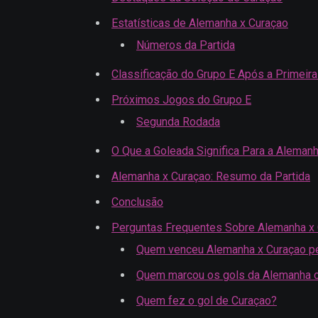
Estatísticas de Alemanha x Curaçao
Números da Partida
Classificação do Grupo E Após a Primeir
Próximos Jogos do Grupo E
Segunda Rodada
O Que a Goleada Significa Para a Aleman
Alemanha x Curaçao: Resumo da Partida
Conclusão
Perguntas Frequentes Sobre Alemanha x
Quem venceu Alemanha x Curaçao p
Quem marcou os gols da Alemanha c
Quem fez o gol de Curaçao?