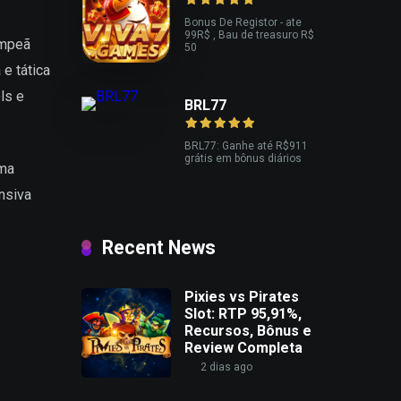
Bonus De Registor - ate
99R$ , Bau de treasuro R$
ampeã
50
e tática
ls e
BRL77
BRL77: Ganhe até R$911
grátis em bônus diários
uma
nsiva
Recent News
Pixies vs Pirates
Slot: RTP 95,91%,
Recursos, Bônus e
Review Completa
2 dias ago