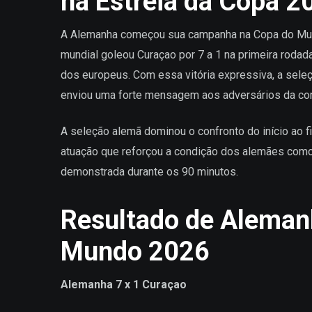
na Estreia da Copa 2
A Alemanha começou sua campanha na Copa do Mun
mundial goleou Curaçao por 7 a 1 na primeira rodad
dos europeus. Com essa vitória expressiva, a seleç
enviou uma forte mensagem aos adversários da co
A seleção alemã dominou o confronto do início ao f
atuação que reforçou a condição dos alemães como c
demonstrada durante os 90 minutos.
Resultado de Aleman
Mundo 2026
Alemanha 7 x 1 Curaçao