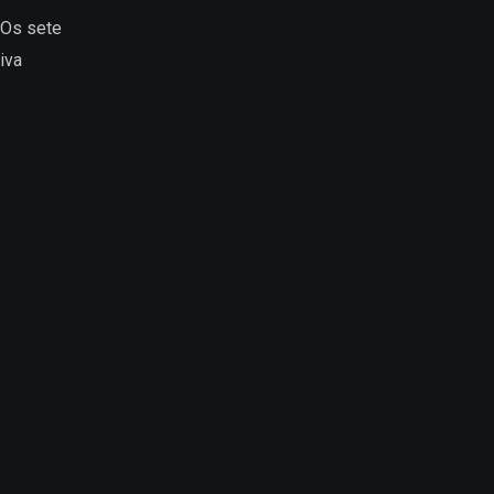
 Os sete
iva