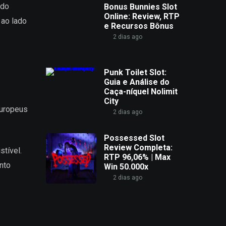
ldo
Bonus Bunnies Slot
Online: Review, RTP
 ao lado
e Recursos Bônus
2 dias ago
Punk Toilet Slot:
Guia e Análise do
Caça-níquel Nolimit
City
europeus
2 dias ago
Possessed Slot
Review Completa:
stível.
RTP 96,06% | Max
nto
Win 50.000x
2 dias ago