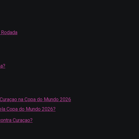
a Rodada
ha?
 Curaçao na Copa do Mundo 2026
ela Copa do Mundo 2026?
ontra Curaçao?