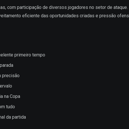
as, com participação de diversos jogadores no setor de ataque.
veitamento eficiente das oportunidades criadas e pressão ofens
celente primeiro tempo
 parada
m precisão
ervalo
ia na Copa
com tudo
al da partida